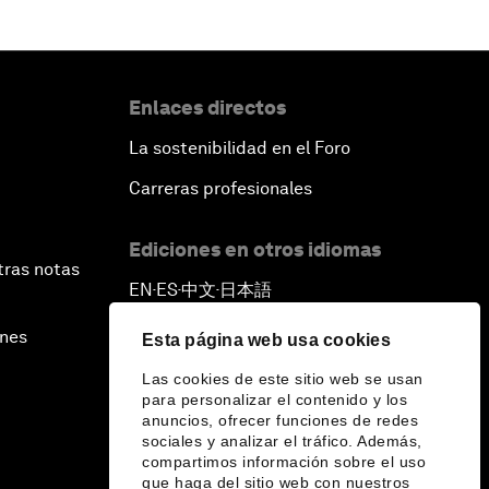
Enlaces directos
La sostenibilidad en el Foro
Carreras profesionales
Ediciones en otros idiomas
tras notas
EN
ES
中文
日本語
▪
▪
▪
ines
Esta página web usa cookies
Las cookies de este sitio web se usan
para personalizar el contenido y los
anuncios, ofrecer funciones de redes
sociales y analizar el tráfico. Además,
compartimos información sobre el uso
que haga del sitio web con nuestros