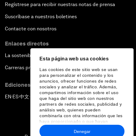
Regístrese para recibir nuestras notas de prensa
Suscríbase a nuestros boletines
Contacte con nosotros
Enlaces directos
La sostenibilidad en el Foro
Esta página web usa cookies
Carreras profesionales
Las cookies de este sitio web se usan
para personalizar el contenido y los
anuncios, ofrecer funciones de redes
Ediciones en otros idiomas
sociales y analizar el tráfico. Además,
compartimos información sobre el uso
EN
ES
中文
日本語
▪
▪
▪
que haga del sitio web con nuestros
partners de redes sociales, publicidad y
análisis web, quienes pueden
combinarla con otra información que les
haya proporcionado o que hayan
recopilado a partir del uso que haya
Denegar
hecho de sus servicios.