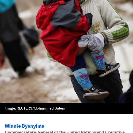
Image:
REUTERS/Mohammed Salem
Winnie Byanyima
Undersecretary-General of the United Nations and Executive