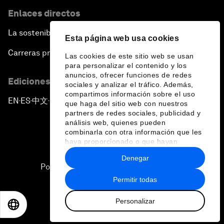
Enlaces directos
La sostenibilidad en el Foro
Esta página web usa cookies
Carreras profesionales
Las cookies de este sitio web se usan
para personalizar el contenido y los
anuncios, ofrecer funciones de redes
Ediciones en otros idiomas
sociales y analizar el tráfico. Además,
compartimos información sobre el uso
EN
ES
中文
日本語
▪
▪
▪
que haga del sitio web con nuestros
partners de redes sociales, publicidad y
análisis web, quienes pueden
combinarla con otra información que les
haya proporcionado o que hayan
recopilado a partir del uso que haya
Denegar
hecho de sus servicios.
Política de privacidad y normas de uso
Permitir todas
Sitemap
Personalizar
©
2026
Foro Económico Mundial
EN
ES
中文
日本語