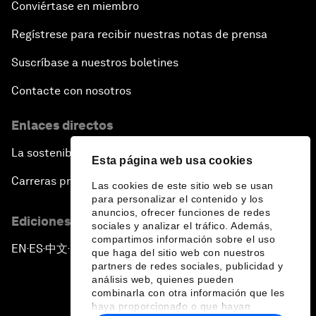
Conviértase en miembro
Regístrese para recibir nuestras notas de prensa
Suscríbase a nuestros boletines
Contacte con nosotros
Enlaces directos
La sostenibilidad en el Foro
Esta página web usa cookies
Carreras profesionales
Las cookies de este sitio web se usan
para personalizar el contenido y los
anuncios, ofrecer funciones de redes
Ediciones en otros idiomas
sociales y analizar el tráfico. Además,
compartimos información sobre el uso
EN
ES
中文
日本語
▪
▪
▪
que haga del sitio web con nuestros
partners de redes sociales, publicidad y
análisis web, quienes pueden
combinarla con otra información que les
haya proporcionado o que hayan