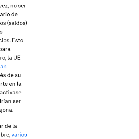
vez, no ser
ario de
os (saldos)
s
ios. Esto
 para
ro, la UE
ean
vés de su
rte en la
 activase
rían ser
ajona.
r de la
ibre,
varios