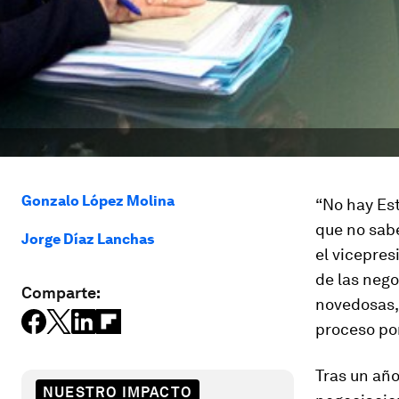
Gonzalo López Molina
“No hay Es
que no sab
Jorge Díaz Lanchas
el vicepres
de las nego
Comparte:
novedosas, 
proceso por
Tras un año
NUESTRO IMPACTO