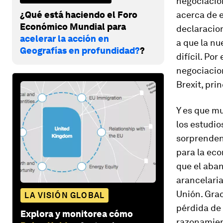
negociacio
¿Qué está haciendo el Foro
acerca de e
Económico Mundial para
declaracio
acelerar la acción en
a que la nu
Geografías en profundidad?
?
difícil. Por
negociacion
Brexit, pri
Y es que mu
los estudio
sorprenden
para la eco
que el aban
arancelaria
Unión. Grac
LA VISIÓN GLOBAL
pérdida de
Explora y monitorea cómo
razonamient