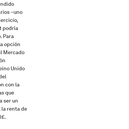
endido
arios –uno
ercicio,
t podría
. Para
la opción
al Mercado
ión
eino Unido
del
n con la
as que
a ser un
 la renta de
0£.