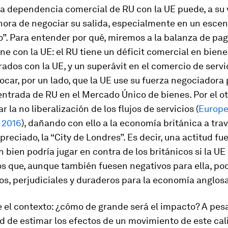
va dependencia comercial de RU con la UE puede, a su 
 hora de negociar su salida, especialmente en un escen
o”. Para entender por qué, miremos a la balanza de pag
e con la UE: el RU tiene un déficit comercial en biene
dos con la UE, y un superávit en el comercio de servic
car, por un lado, que la UE use su fuerza negociadora
entrada de RU en el Mercado Único de bienes. Por el ot
r la no liberalización de los flujos de servicios (
Europ
 2016
), dañando con ello a la economía británica a tra
preciado, la “City de Londres”. Es decir, una actitud fue
 bien podría jugar en contra de los británicos si la UE
 que, aunque también fuesen negativos para ella, pod
s, perjudiciales y duraderos para la economía anglos
 el contexto: ¿cómo de grande será el impacto? A pesa
 de estimar los efectos de un movimiento de este cal