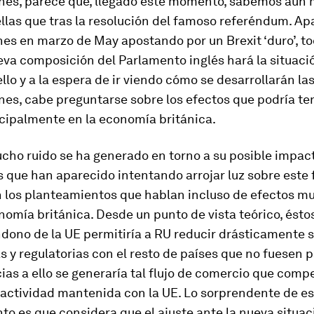
nes, parece que, llegado este momento, sabemos aún
llas que tras la resolución del famoso referéndum. Apa
nes en marzo de May apostando por un Brexit ‘duro’, t
eva composición del Parlamento inglés hará la situac
 ello y a la espera de ir viendo cómo se desarrollarán la
es, cabe preguntarse sobre los efectos que podría ten
ncipalmente en la economía británica.
cho ruido se ha generado en torno a su posible impact
s que han aparecido intentando arrojar luz sobre este
 los planteamientos que hablan incluso de efectos mu
nomía británica. Desde un punto de vista teórico, ésto
dono de la UE permitiría a RU reducir drásticamente 
s y regulatorias con el resto de países que no fuesen p
ias a ello se generaría tal flujo de comercio que comp
 actividad mantenida con la UE. Lo sorprendente de es
o es que considera que el ajuste ante la nueva situac