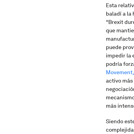
Esta relati
baladí a la
“Brexit dur
que mantien
manufactura
puede provo
impedir la 
podría forza
Movement,
activo más 
negociación
mecanismos
más intenso
Siendo este
complejidad