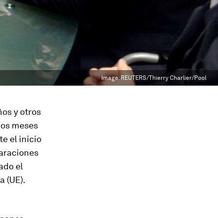
Image:
REUTERS/Thierry Charlier/Pool
os y otros
nos meses
e el inicio
laraciones
ado el
a (UE).