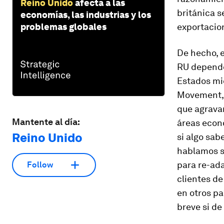
Reino Unido
afecta a las
británica 
economías, las industrias y los
problemas globales
exportacion
De hecho, e
RU depende 
Estados mi
Movement, 2
que agravar
Mantente al día:
áreas econó
Reino Unido
si algo sab
hablamos s
para re-ada
Follow
clientes de
en otros pa
breve si de