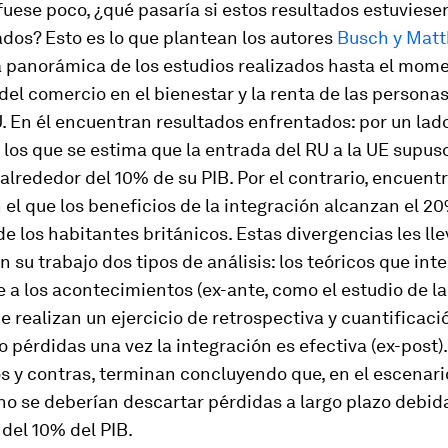
 fuese poco, ¿qué pasaría si estos resultados estuviese
dos? Esto es lo que plantean los autores
Busch y Mat
a panorámica de los estudios realizados hasta el mom
del comercio en el bienestar y la renta de las personas
. En él encuentran resultados enfrentados: por un lad
 los que se estima que la entrada del RU a la UE supus
alrededor del 10% de su PIB. Por el contrario, encuent
 el que los beneficios de la integración alcanzan el 2
de los habitantes británicos. Estas divergencias les ll
en su trabajo dos tipos de análisis: los teóricos que int
 a los acontecimientos (ex-ante, como el estudio de la
e realizan un ejercicio de retrospectiva y cuantificaci
o pérdidas una vez la integración es efectiva (ex-post)
s y contras, terminan concluyendo que, en el escenari
no se deberían descartar pérdidas a largo plazo debida
 del 10% del PIB.