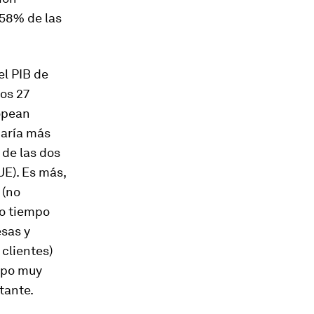
 58% de las
el PIB de
ros 27
opean
haría más
 de las dos
UE). Es más,
 (no
ho tiempo
esas y
clientes)
empo muy
tante.