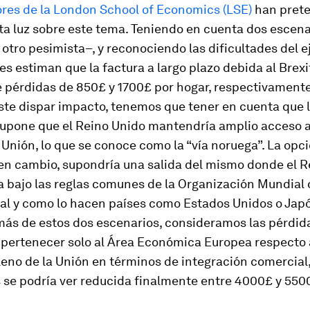
ores de la London School of Economics (LSE)
han pret
rta luz sobre este tema. Teniendo en cuenta dos escen
 otro pesimista–, y reconociendo las dificultades del ej
es estiman que la factura a largo plazo debida al Brexi
e pérdidas de 850£ y 1700£ por hogar, respectivamente
ste dispar impacto, tenemos que tener en cuenta que 
supone que el Reino Unido mantendría amplio acceso 
 Unión, lo que se conoce como la “vía noruega”. La opc
 en cambio, supondría una salida del mismo donde el R
 bajo las reglas comunes de la Organización Mundial 
tal y como lo hacen países como Estados Unidos o Japó
emás de estos dos escenarios, consideramos las pérdid
 pertenecer solo al Área Económica Europea respecto 
no de la Unión en términos de integración comercial,
 se podría ver reducida finalmente entre 4000£ y 550