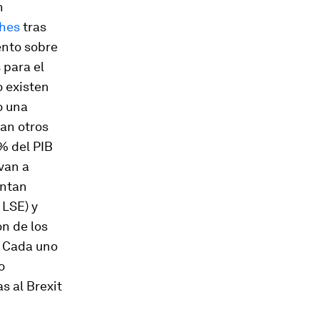
n
thes
tras
ento sobre
 para el
o existen
o una
ran otros
0% del PIB
evan a
entan
 LSE) y
ón de los
. Cada uno
o
s al Brexit