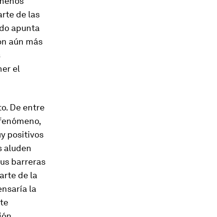
 menos
rte de las
odo apunta
ión aún más
s
er el
o. De entre
 fenómeno,
y positivos
s aluden
sus barreras
arte de la
ensaría la
te
ión