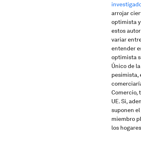
investigad
arrojar cie
optimista y
estos autor
variar entr
entender e
optimista 
Único de la
pesimista,
comerciaría
Comercio, 
UE. Si, ad
suponen el
miembro ple
los hogares