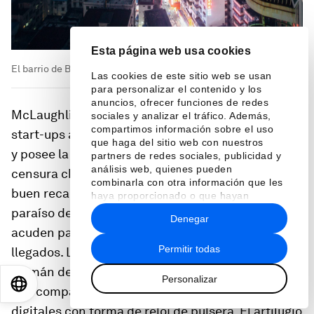
Esta página web usa cookies
El barrio de Baishizhou. JAMES RAJOTTE
Las cookies de este sitio web se usan
para personalizar el contenido y los
anuncios, ofrecer funciones de redes
McLaughlin es cofundador de una aceleradora de
sociales y analizar el tráfico. Además,
compartimos información sobre el uso
start-ups
al estilo de HAX. La suya se llama
BRINC
que haga del sitio web con nuestros
y posee la ventaja, dice, de estar a este lado de la
partners de redes sociales, publicidad y
análisis web, quienes pueden
censura china, con la propiedad intelectual a
combinarla con otra información que les
buen recaudo, y a un pasito de Shenzhen, el
haya proporcionado o que hayan
recopilado a partir del uso que haya
paraíso de componentes electrónicos al que
Denegar
hecho de sus servicios.
acuden para armar sus prototipos los recién
Permitir todas
llegados. Lo cuenta Florian Simmendinger,
alemán de 28 años, cofundador de
Soundbrenner
,
Personalizar
EN
ES
中文
日本語
una compañía que ha desarrollado metrónomos
digitales con forma de reloj de pulsera. El artilugio