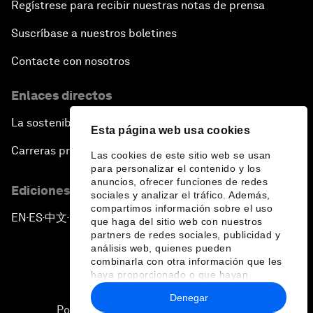
Regístrese para recibir nuestras notas de prensa
Suscríbase a nuestros boletines
Contacte con nosotros
Enlaces directos
La sostenibilidad en el Foro
Esta página web usa cookies
Carreras profesionales
Las cookies de este sitio web se usan
para personalizar el contenido y los
anuncios, ofrecer funciones de redes
Ediciones en otros idiomas
sociales y analizar el tráfico. Además,
compartimos información sobre el uso
EN
ES
中文
日本語
▪
▪
▪
que haga del sitio web con nuestros
partners de redes sociales, publicidad y
análisis web, quienes pueden
combinarla con otra información que les
haya proporcionado o que hayan
recopilado a partir del uso que haya
Denegar
hecho de sus servicios.
Política de privacidad y normas de uso