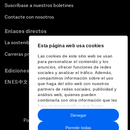
Suscríbase a nuestros boletines
Contacte con nosotros
Enlaces directos
La sostenibilidad en el Foro
Esta página web usa cookies
Carreras profesionales
Las cookies de este sitio web se usan
para personalizar el contenido y los
anuncios, ofrecer funciones de redes
Ediciones en otros idiomas
sociales y analizar el tráfico. Además,
compartimos información sobre el uso
EN
ES
中文
日本語
▪
▪
▪
que haga del sitio web con nuestros
partners de redes sociales, publicidad y
análisis web, quienes pueden
combinarla con otra información que les
haya proporcionado o que hayan
recopilado a partir del uso que haya
Denegar
hecho de sus servicios.
Política de privacidad y normas de uso
Permitir todas