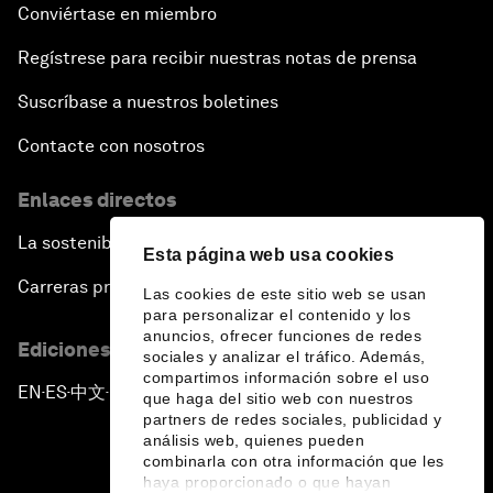
Conviértase en miembro
Regístrese para recibir nuestras notas de prensa
Suscríbase a nuestros boletines
Contacte con nosotros
Enlaces directos
La sostenibilidad en el Foro
Esta página web usa cookies
Carreras profesionales
Las cookies de este sitio web se usan
para personalizar el contenido y los
anuncios, ofrecer funciones de redes
Ediciones en otros idiomas
sociales y analizar el tráfico. Además,
compartimos información sobre el uso
EN
ES
中文
日本語
▪
▪
▪
que haga del sitio web con nuestros
partners de redes sociales, publicidad y
análisis web, quienes pueden
combinarla con otra información que les
haya proporcionado o que hayan