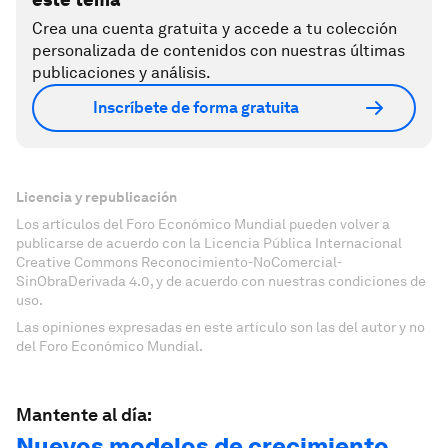
Crea una cuenta gratuita y accede a tu colección
personalizada de contenidos con nuestras últimas
publicaciones y análisis.
Inscríbete de forma gratuita
Licencia y republicación
Los artículos del Foro Económico Mundial pueden volver a
publicarse de acuerdo con la Licencia Pública Internacional
Creative Commons Reconocimiento-NoComercial-
SinObraDerivada 4.0, y de acuerdo con nuestras condiciones de
uso.
Las opiniones expresadas en este artículo son las del autor y no
del Foro Económico Mundial.
Mantente al día:
Nuevos modelos de crecimiento