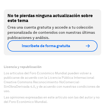
No te pierdas ninguna actualización sobre
este tema
Crea una cuenta gratuita y accede a tu colección
personalizada de contenidos con nuestras últimas
publicaciones y análisis.
Inscríbete de forma gratuita
Licencia y republicación
Los artículos del Foro Económico Mundial pueden volver a
publicarse de acuerdo con la Licencia Pública Internacional
Creative Commons Reconocimiento-NoComercial-
SinObraDerivada 4.0, y de acuerdo con nuestras condiciones de
uso.
Las opiniones expresadas en este artículo son las del autor y no
del Foro Económico Mundial.