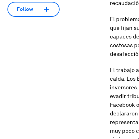
recaudació
Follow
El problema
que fijan 
capaces de 
costosas po
desafección
El trabajo 
caída. Los 
inversores.
evadir trib
Facebook o
declararon 
representa
muy poco co