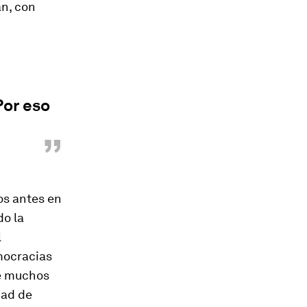
an, con
Por eso
”
os antes en
do la
l
mocracias
ne muchos
dad de