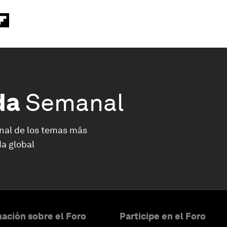
da
Semanal
nal de los temas más
a global
ación sobre el Foro
Participe en el Foro