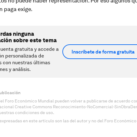
tos no puede haber representación. Por eso algunos q
n paga exige.
erdas ninguna
ación sobre este tema
uenta gratuita y accede a
Inscríbete de forma gratuita
ón personalizada de
s con nuestras últimas
nes y análisis.
ublicación
del Foro Económico Mundial pueden volver a publicarse de acuerdo con
nacional Creative Commons Reconocimiento-NoComercial-SinObraDeri
uestras condiciones de uso.
expresadas en este artículo son las del autor y no del Foro Económico