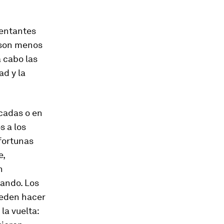
sentantes
 son menos
 cabo las
ad y la
ncadas o en
s a los
fortunas
e,
n
nando. Los
ueden hacer
la vuelta: