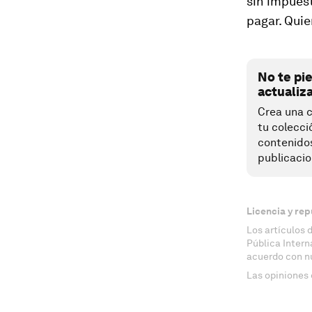
sin impues
pagar. Quie
No te pi
actualiz
Crea una c
tu colecci
contenido
publicacio
Licencia y rep
Los artículos 
Pública Inter
acuerdo con n
Las opiniones 