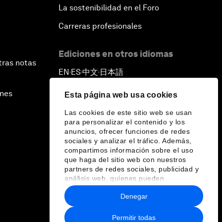
La sostenibilidad en el Foro
Carreras profesionales
Ediciones en otros idiomas
tras notas
EN
ES
中文
日本語
▪
▪
▪
ines
Esta página web usa cookies
Las cookies de este sitio web se usan
para personalizar el contenido y los
anuncios, ofrecer funciones de redes
sociales y analizar el tráfico. Además,
compartimos información sobre el uso
que haga del sitio web con nuestros
partners de redes sociales, publicidad y
análisis web, quienes pueden
combinarla con otra información que les
Denegar
haya proporcionado o que hayan
recopilado a partir del uso que haya
hecho de sus servicios.
Permitir todas