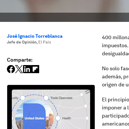
José Ignacio Torreblanca
400 millona
Jefe de Opinión
,
El País
impuestos.
desigualda
Comparte:
No solo fas
además, pro
origen de 
El principi
imponer a 
participad
americanos