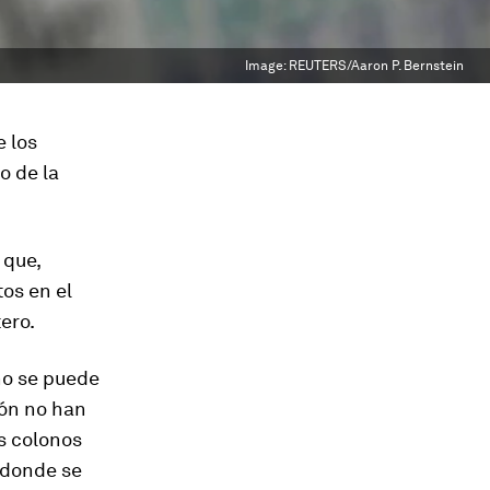
Image:
REUTERS/Aaron P. Bernstein
e los
o de la
 que,
os en el
ero.
no se puede
ión no han
s colonos
 donde se