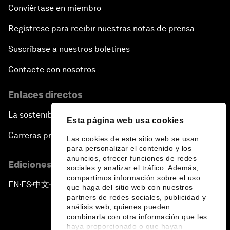
Conviértase en miembro
Regístrese para recibir nuestras notas de prensa
Suscríbase a nuestros boletines
Contacte con nosotros
Enlaces directos
La sostenibilidad en el Foro
Esta página web usa cookies
Carreras profesionales
Las cookies de este sitio web se usan
para personalizar el contenido y los
anuncios, ofrecer funciones de redes
Ediciones en otros idiomas
sociales y analizar el tráfico. Además,
compartimos información sobre el uso
EN
ES
中文
日本語
▪
▪
▪
que haga del sitio web con nuestros
partners de redes sociales, publicidad y
análisis web, quienes pueden
combinarla con otra información que les
haya proporcionado o que hayan