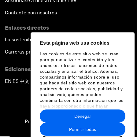
Suscríbase a nuestros boletines
Contacte con nosotros
Enlaces directos
La sostenibilidad en el Foro
Esta página web usa cookies
Carreras profesionales
Las cookies de este sitio web se usan
para personalizar el contenido y los
anuncios, ofrecer funciones de redes
Ediciones en otros idiomas
sociales y analizar el tráfico. Además,
compartimos información sobre el uso
EN
ES
中文
日本語
▪
▪
▪
que haga del sitio web con nuestros
partners de redes sociales, publicidad y
análisis web, quienes pueden
combinarla con otra información que les
haya proporcionado o que hayan
recopilado a partir del uso que haya
Denegar
hecho de sus servicios.
Política de privacidad y normas de uso
Permitir todas
Sitemap