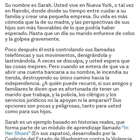
Su nombre es Sarah. Usted vive en Nueva York, o tal vez
en Nairobi, donde divide su tiempo entre cuidar a su
familia y crear una pequeña empresa. Su vida es más
cómoda que la de su madre, y las perspectivas de sus
hijos son más favorables de lo que podría haber
esperado. Hasta que un día su marido enfurece de celos
y la golpea gravemente.
Poco después él está controlando sus llamadas
telefónicas y sus movimientos, denigrándola y
lastimándola. A veces se disculpa, y usted espera que
las cosas mejoren. Pero cuando se entera de que va a
abrir una cuenta bancaria a su nombre, le incendia su
tienda, destruyendo su único camino hacia la
independencia. ¿A quién puede recurrir, si sus amigos y
familiares le dicen que es afortunada de tener un
marido que trabaja, y la policía, los clérigos y los
servicios jurídicos no la apoyan ni la amparan? Sus
opciones son pocas y peligrosas, tanto para usted
como para sus hijos.
Sarah es un ejemplo basado en historias reales, que
forma parte de un módulo de aprendizaje llamado
“In
Her Shoes”
(En sus zapatos), desarrollado por la
Coalición del Estado de Washington contra la Violencia