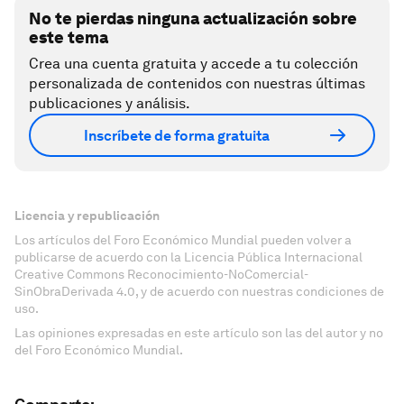
No te pierdas ninguna actualización sobre
este tema
Crea una cuenta gratuita y accede a tu colección
personalizada de contenidos con nuestras últimas
publicaciones y análisis.
Inscríbete de forma gratuita
Licencia y republicación
Los artículos del Foro Económico Mundial pueden volver a
publicarse de acuerdo con la Licencia Pública Internacional
Creative Commons Reconocimiento-NoComercial-
SinObraDerivada 4.0, y de acuerdo con nuestras condiciones de
uso.
Las opiniones expresadas en este artículo son las del autor y no
del Foro Económico Mundial.