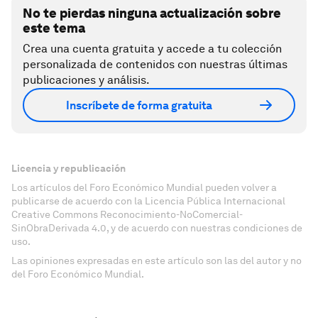
No te pierdas ninguna actualización sobre
este tema
Crea una cuenta gratuita y accede a tu colección
personalizada de contenidos con nuestras últimas
publicaciones y análisis.
Inscríbete de forma gratuita
Licencia y republicación
Los artículos del Foro Económico Mundial pueden volver a
publicarse de acuerdo con la Licencia Pública Internacional
Creative Commons Reconocimiento-NoComercial-
SinObraDerivada 4.0, y de acuerdo con nuestras condiciones de
uso.
Las opiniones expresadas en este artículo son las del autor y no
del Foro Económico Mundial.