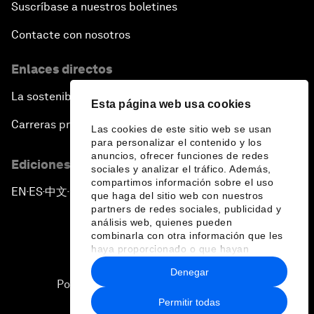
Suscríbase a nuestros boletines
Contacte con nosotros
Enlaces directos
La sostenibilidad en el Foro
Esta página web usa cookies
Carreras profesionales
Las cookies de este sitio web se usan
para personalizar el contenido y los
anuncios, ofrecer funciones de redes
Ediciones en otros idiomas
sociales y analizar el tráfico. Además,
compartimos información sobre el uso
EN
ES
中文
日本語
▪
▪
▪
que haga del sitio web con nuestros
partners de redes sociales, publicidad y
análisis web, quienes pueden
combinarla con otra información que les
haya proporcionado o que hayan
recopilado a partir del uso que haya
Denegar
hecho de sus servicios.
Política de privacidad y normas de uso
Permitir todas
Sitemap