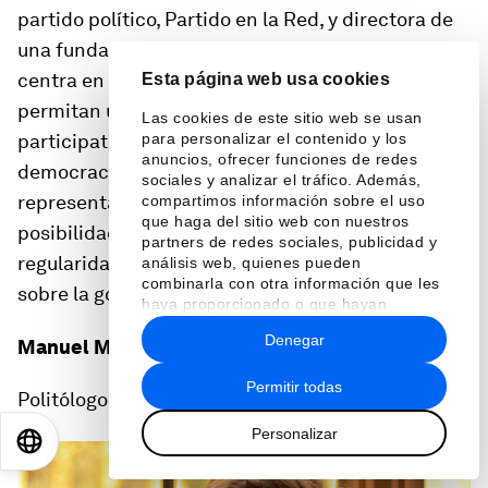
partido político, Partido en la Red, y directora de
una fundación, DemocracyOs. Su trabajo se
centra en encontrar los mecanismos que
Esta página web usa cookies
permitan una democracia más transparente y
Las cookies de este sitio web se usan
participativa –a medio camino entre la
para personalizar el contenido y los
anuncios, ofrecer funciones de redes
democracia directa y la tradicional
sociales y analizar el tráfico. Además,
representativa– aprovechando las nuevas
compartimos información sobre el uso
que haga del sitio web con nuestros
posibilidades que ofrece Internet. Participa con
partners de redes sociales, publicidad y
regularidad en conferencias internacionales
análisis web, quienes pueden
combinarla con otra información que les
sobre la gobernabilidad y buen gobierno.
haya proporcionado o que hayan
recopilado a partir del uso que haya
Denegar
Manuel Muñiz
hecho de sus servicios.
Permitir todas
Politólogo
Personalizar
EN
ES
中文
日本語