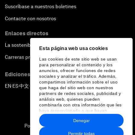
Suscríbase a nuestros boletines
Contacte con nosotros
Enlaces directos
La sostenibilidad en el Foro
Esta página web usa cookies
Carreras profesionales
Las cookies de este sitio web se usan
para personalizar el contenido y los
anuncios, ofrecer funciones de redes
Ediciones en otros idiomas
sociales y analizar el tráfico. Además,
compartimos información sobre el uso
EN
ES
中文
日本語
▪
▪
▪
que haga del sitio web con nuestros
partners de redes sociales, publicidad y
análisis web, quienes pueden
combinarla con otra información que les
haya proporcionado o que hayan
recopilado a partir del uso que haya
Denegar
hecho de sus servicios.
Política de privacidad y normas de uso
Permitir todas