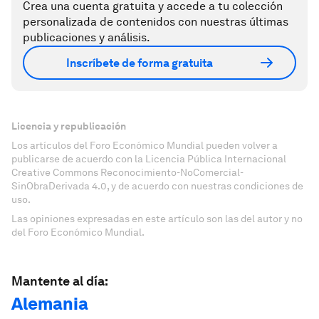
Crea una cuenta gratuita y accede a tu colección
personalizada de contenidos con nuestras últimas
publicaciones y análisis.
Inscríbete de forma gratuita
Licencia y republicación
Los artículos del Foro Económico Mundial pueden volver a
publicarse de acuerdo con la Licencia Pública Internacional
Creative Commons Reconocimiento-NoComercial-
SinObraDerivada 4.0, y de acuerdo con nuestras condiciones de
uso.
Las opiniones expresadas en este artículo son las del autor y no
del Foro Económico Mundial.
Mantente al día:
Alemania