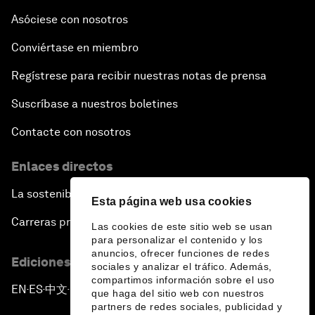
Asóciese con nosotros
Conviértase en miembro
Regístrese para recibir nuestras notas de prensa
Suscríbase a nuestros boletines
Contacte con nosotros
Enlaces directos
La sostenibilidad en el Foro
Esta página web usa cookies
Carreras profesionales
Las cookies de este sitio web se usan
para personalizar el contenido y los
anuncios, ofrecer funciones de redes
Ediciones en otros idiomas
sociales y analizar el tráfico. Además,
compartimos información sobre el uso
EN
ES
中文
日本語
▪
▪
▪
que haga del sitio web con nuestros
partners de redes sociales, publicidad y