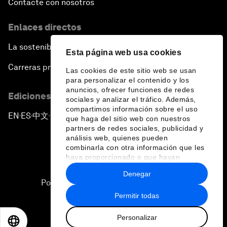
Contacte con nosotros
Enlaces directos
La sostenibilidad en el Foro
Esta página web usa cookies
Carreras profesionales
Las cookies de este sitio web se usan
para personalizar el contenido y los
anuncios, ofrecer funciones de redes
Ediciones en otros idiomas
sociales y analizar el tráfico. Además,
compartimos información sobre el uso
EN
ES
中文
日本語
▪
▪
▪
que haga del sitio web con nuestros
partners de redes sociales, publicidad y
análisis web, quienes pueden
combinarla con otra información que les
haya proporcionado o que hayan
recopilado a partir del uso que haya
Denegar
hecho de sus servicios.
Política de privacidad y normas de uso
Permitir todas
Sitemap
Personalizar
©
2026
Foro Económico Mundial
EN
ES
中文
日本語