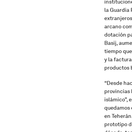
institucion
la Guardia 
extranjeros
arcano comp
dotación pa
Basij
, aume
tiempo que
y la factur
productos b
“Desde hace
provincias 
islámico”, 
quedamos du
en Teherán.
prototipo d