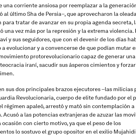
e una corriente ansiosa por reemplazar a la generació
ó al último Sha de Persia–, que aprovecharon la olead
 para tratar de avanzar en su propia agenda secreta, l
ó una vez más por la represión y la extrema violencia. 
ví y sus seguidores, que con el devenir de los días ha
a evolucionar y a convencerse de que podían mutar e
movimiento protorevolucionario capaz de generar una 
 teocracia iraní, sacudir sus ásperos cimientos y forza
gimen.
n sus dos principales brazos ejecutores –las milicias
uardia Revolucionaria, cuerpo de elite fundado por el p
l régimen apaleó, arrestó y mató sin contemplación a
 Acusó a las potencias extranjeras de azuzar las movi
 ocasión con cierto motivo, ya que el peso de los
ntos lo sostuvo el grupo opositor en el exilio Mujahidi