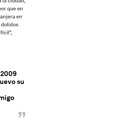
 la ciudad,
peor que en
ranjera en
 dolidos
ícil”,
n 2009
nuevo su
emigo
”