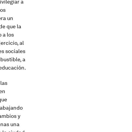
ivilegiar a
pos
era un
de que la
 a los
rcicio, al
s sociales
bustible, a
 educación.
las
men
que
trabajando
cambios y
enas una