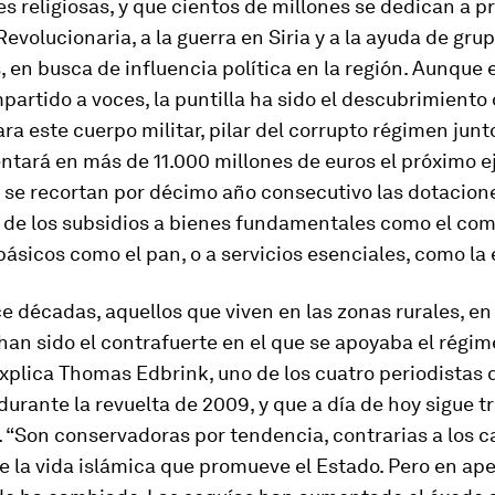
es religiosas, y que cientos de millones se dedican a pr
Revolucionaria, a la guerra en Siria y a la ayuda de gru
, en busca de influencia política en la región. Aunque 
artido a voces, la puntilla ha sido el descubrimiento 
ra este cuerpo militar, pilar del corrupto régimen junto
ntará en más de 11.000 millones de euros el próximo eje
 se recortan por décimo año consecutivo las dotacione
a de los subsidios a bienes fundamentales como el com
ásicos como el pan, o a servicios esenciales, como la
 décadas, aquellos que viven en las zonas rurales, en 
han sido el contrafuerte en el que se apoyaba el régi
explica Thomas Edbrink, uno de los cuatro periodistas 
rante la revuelta de 2009, y que a día de hoy sigue 
 “Son conservadoras por tendencia, contrarias a los 
e la vida islámica que promueve el Estado. Pero en ap