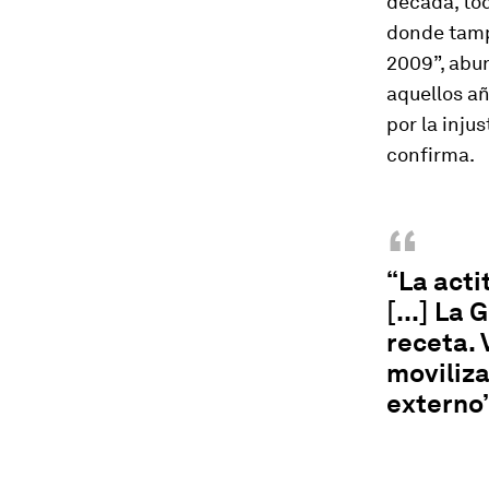
década, to
donde tampo
2009”, abun
aquellos a
por la inju
confirma.
“
“La acti
[...] La
receta. 
moviliza
externo