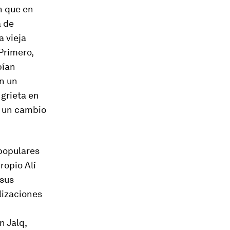
n que en
a de
a vieja
Primero,
bían
n un
grieta en
r un cambio
 populares
ropio Alí
 sus
lizaciones
n Jalq,