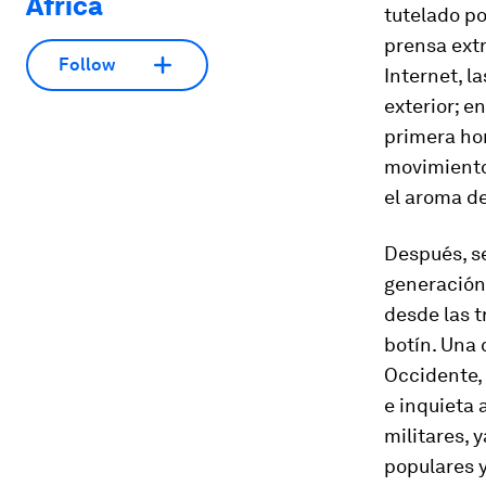
Africa
tutelado po
prensa extr
Follow
Internet, l
exterior; e
primera hor
movimiento
el aroma de
Después, s
generación 
desde las t
botín. Una 
Occidente, 
e inquieta 
militares, 
populares 