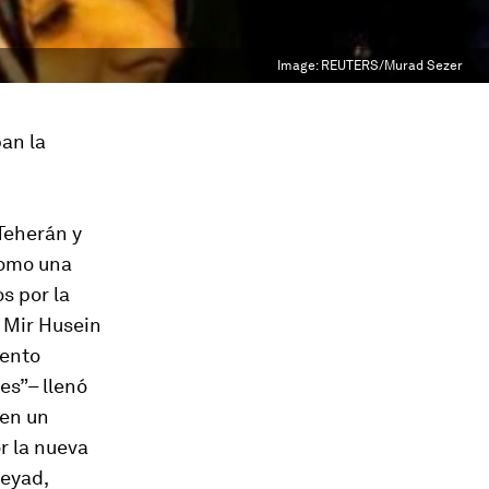
Image:
REUTERS/Murad Sezer
an la
Teherán y
como una
s por la
 Mir Husein
iento
es”– llenó
 en un
r la nueva
neyad,