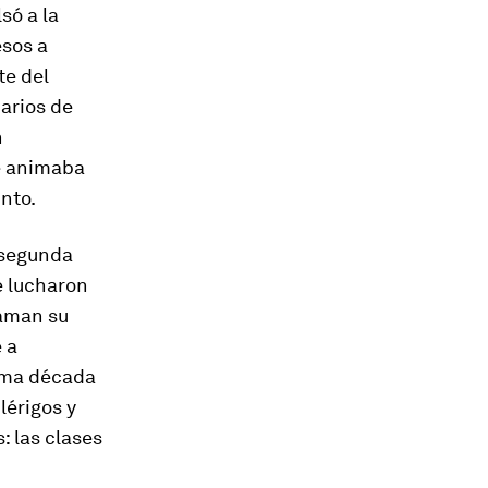
só a la
esos a
te del
narios de
n
e animaba
into.
“segunda
e lucharon
laman su
e a
tima década
lérigos y
: las clases