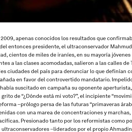
e 2009, apenas conocidos los resultados que confirmab
 del entonces presidente, el ultraconservador Mahmud
, cientos de miles de iraníes, en su mayoría jóvenes
tes a las clases acomodadas, salieron a las calles de 
des ciudades del país para denunciar lo que definían 
añada en favor del controvertido mandatario. Impelido
e había suscitado en campaña su oponente aperturista,
l grito de “¿Dónde está mi voto?”, el incipiente “movim
eforma –prólogo persa de las futuras “primaveras árab
venidas con una marea de concentraciones y marchas,
acíficas. Presionado tanto por los reformistas como po
 ultraconservadores –liderados por el propio Ahmadi