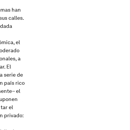
ismas han
sus calles.
odada
ómica, el
moderado
onales, a
r. El
a serie de
n país rico
mente– el
 suponen
tar el
n privado: