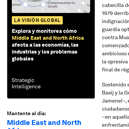
cabecilla d
1979 derrib
LA VISIÓN GLOBAL
indignación
guardia opt
Explora y monitorea cómo
contra Musa
Middle East and North Africa
afecta a las economías, las
comenzado 
industrias y los problemas
ambicioso 
globales
la opresiva
final de ré
Sostenido e
Basij
y la G
Jameneí–, e
ciudadanos.
Mantente al día:
–en aquella
Middle East and North
enfrentamie