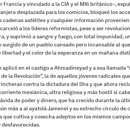
r Francia y vinculado a la CIA y el MI6 británico–, expul
anjera desplazada para los comicios, bloqueó los acc
as cadenas satélites y cualquier información provenien
ncarceló a los líderes reformistas, pese a ser revolucio
a, y suprimió a sangre y fuego, con total impunidad, u
 surgido de un pueblo cansado pero incansable al qu
 libertad y el color de la esperanza en un mañana dist
e aplicó en el castigo a Ahmadineyad y a esa llamada 
de la Revolución”, la de aquellos jóvenes radicales qu
rincheras contra la dictadura del Sha y que ahora rec
corriente mesiánica, ultra religiosa y más hostil si cab
ávida de poder y dinero, que ha crecido durante la úl
aún más a al ayatolá Jameneí y su estrecho círculo de c
ya que cultiva y cosecha adeptos en los mismos campos
y desfavorecidas.