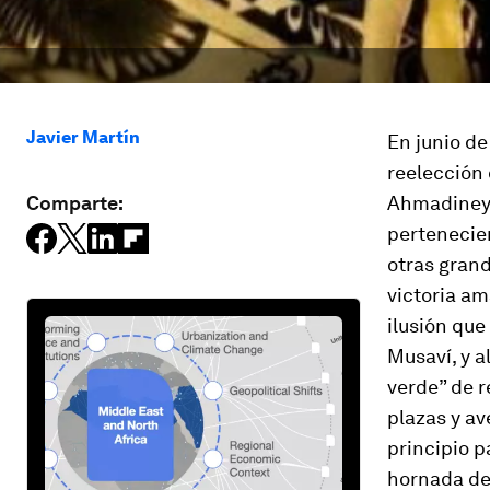
Javier Martín
En junio d
reelección
Comparte:
Ahmadineyad
pertenecien
otras gran
victoria am
ilusión qu
Musaví, y a
verde” de r
plazas y a
principio p
hornada de