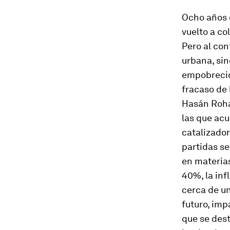
Ocho años d
vuelto a co
Pero al con
urbana, sin
empobrecido
fracaso de 
Hasán Rohan
las que acu
catalizador
partidas se
en materias
40%, la inf
cerca de un
futuro, imp
que se dest