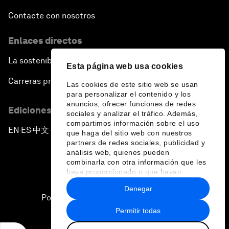
Contacte con nosotros
Enlaces directos
La sostenibilidad en el Foro
Esta página web usa cookies
Carreras profesionales
Las cookies de este sitio web se usan
para personalizar el contenido y los
anuncios, ofrecer funciones de redes
Ediciones en otros idiomas
sociales y analizar el tráfico. Además,
compartimos información sobre el uso
EN
ES
中文
日本語
▪
▪
▪
que haga del sitio web con nuestros
partners de redes sociales, publicidad y
análisis web, quienes pueden
combinarla con otra información que les
haya proporcionado o que hayan
recopilado a partir del uso que haya
Denegar
hecho de sus servicios.
Política de privacidad y normas de uso
Permitir todas
Sitemap