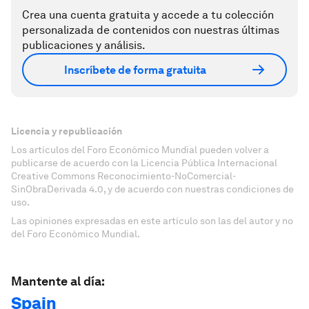
Crea una cuenta gratuita y accede a tu colección
personalizada de contenidos con nuestras últimas
publicaciones y análisis.
Inscríbete de forma gratuita
Licencia y republicación
Los artículos del Foro Económico Mundial pueden volver a
publicarse de acuerdo con la Licencia Pública Internacional
Creative Commons Reconocimiento-NoComercial-
SinObraDerivada 4.0, y de acuerdo con nuestras condiciones de
uso.
Las opiniones expresadas en este artículo son las del autor y no
del Foro Económico Mundial.
Mantente al día:
Spain