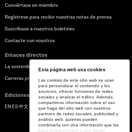
Conviértase en miembro
Regístrese para recibir nuestras notas de prensa
Suscríbase a nuestros boletines
Contacte con nosotros
Enlaces directos
La sostenibilidad en el Foro
Esta página web usa cookies
Carreras profesionales
Las cookies de este sitio web se usan
para personalizar el contenido y los
anuncios, ofrecer funciones de redes
Ediciones en otros idiomas
sociales y analizar el tráfico. Además,
compartimos información sobre el uso
EN
ES
中文
日本語
▪
▪
▪
que haga del sitio web con nuestros
partners de redes sociales, publicidad y
análisis web, quienes pueden
combinarla con otra información que les
haya proporcionado o que hayan