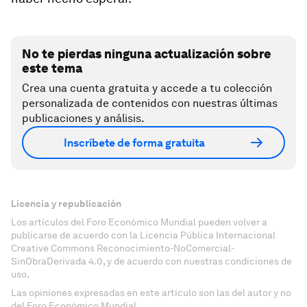
No te pierdas ninguna actualización sobre
este tema
Crea una cuenta gratuita y accede a tu colección
personalizada de contenidos con nuestras últimas
publicaciones y análisis.
Inscríbete de forma gratuita
Licencia y republicación
Los artículos del Foro Económico Mundial pueden volver a
publicarse de acuerdo con la Licencia Pública Internacional
Creative Commons Reconocimiento-NoComercial-
SinObraDerivada 4.0, y de acuerdo con nuestras condiciones de
uso.
Las opiniones expresadas en este artículo son las del autor y no
del Foro Económico Mundial.