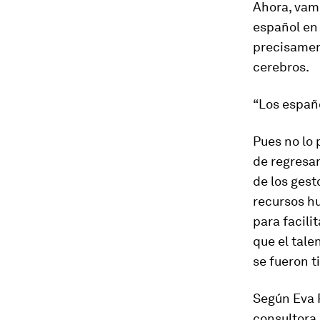
Ahora, vam
español en 
precisament
cerebros.
“
Los españo
Pues no lo 
de regresar
de los gest
recursos hu
para facili
que el tal
se fueron t
Según Eva 
consultora 