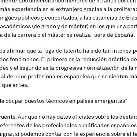
lmente. Los universitarios menores de 30 años poseen
 más experiencia en el extranjero gracias a la prolifera
lingües públicos y concertados, a las estancias de Era
académicos (de grado y de máster) en los que una par
va de la carrera o el máster se realiza fuera de España.
s afirmar que la fuga de talento ha sido tan intensa 
dos fenómenos. El primero es la reducción drástica de
es y el segundo es la progresiva normalización de la 
nal de unos profesionales españoles que se sienten má
 que antes.
ele ocupar puestos técnicos en países emergentes”
cuente.
Aunque no hay datos oficiales sobre los destino
eferentes de los profesionales cualificados españole
grar, sí podemos contar con la experiencia sobre el t