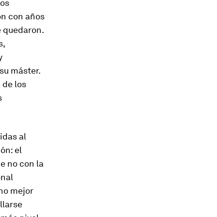
nos
on con años
e quedaron.
s,
y
 su máster.
 de los
s
idas al
ón: el
 no con la
onal
ho mejor
llarse