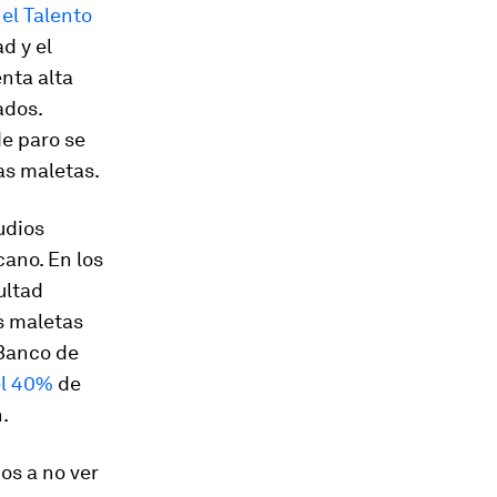
el Talento
d y el
nta alta
ados.
de paro se
as maletas.
udios
cano. En los
ultad
s maletas
 Banco de
l 40%
de
.
os a no ver