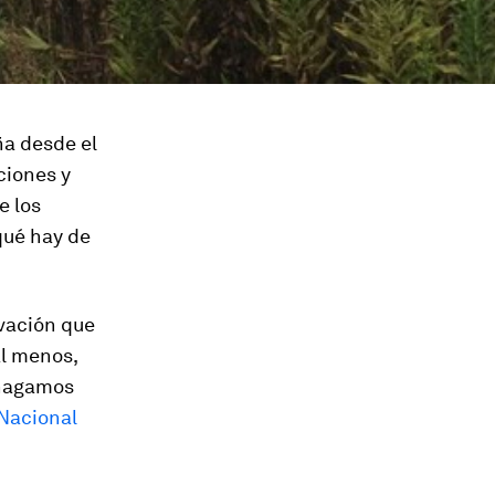
ña desde el
ciones y
e los
qué hay de
ivación que
al menos,
s hagamos
 Nacional