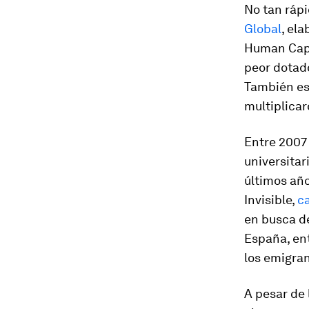
No tan rápi
Global
, el
Human Capit
peor dotado
También es 
multiplicar
Entre 2007
universitar
últimos año
Invisible,
c
en busca d
España, ent
los emigran
A pesar de 