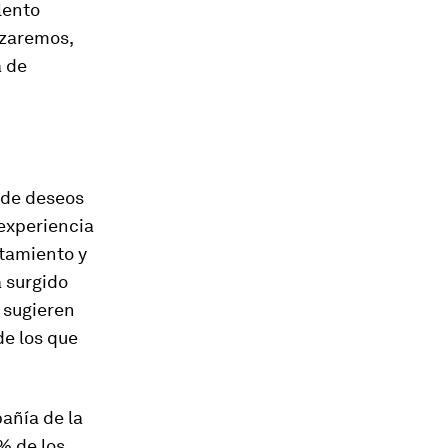
lento
ezaremos,
a de
 de deseos
 experiencia
utamiento y
a surgido
s sugieren
de los que
añía de la
% de los