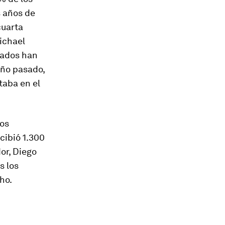
s años de
cuarta
ichael
icados han
año pasado,
taba en el
los
cibió 1.300
or, Diego
s los
ho.