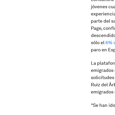
jóvenes cua
experiencia
parte del s
Page, confi
descendido
sólo el
6% d
paro en Esp
La platafor
emigrados 
solicitudes
Ruiz del Ár
emigrados q
“Se han ido