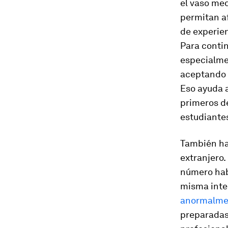
el vaso me
permitan a
de experien
Para conti
especialmen
aceptando o
Eso ayuda 
primeros de
estudiante
También hay
extranjero.
número hab
misma inte
anormalme
preparadas 