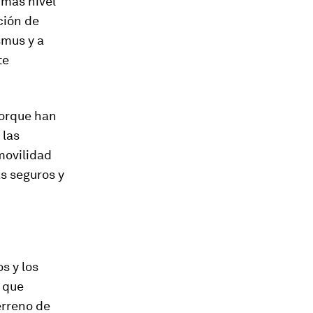
 más nivel
ción de
smus y a
te
porque han
 las
movilidad
s seguros y
s y los
s que
erreno de