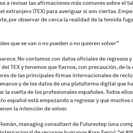
os a revisar las afirmaciones más comunes sobre el ta
el extranjero (TEX) para averiguar si son ciertas. Emp
e, por observar de cerca la realidad de la temida
fug
les que se van o no pueden o no quieren volver”
parece.
No contamos con datos oficiales de regresos y
 del TEX y tenemos que fiarnos, con precaución, de la
ores de las principales firmas internacionales de recl
manos y de los datos de una plataforma digital que h
tar la vuelta de los profesionales españoles. Todos ello
ento español está empezando a regresar y que muchos 
ienen la intención de volver.
Román, managing consultant de Futurestep (una comp
internacional de recursos humanos Korn Ferry), “el 85