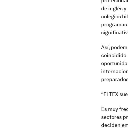
profesiona
de inglés y
colegios bi
programas 
significati
Así, podemo
coincidido 
oportunidad
internacio
preparados
“El TEX su
Es muy fre
sectores pr
deciden emi