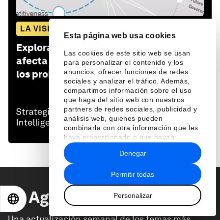
LA VISIÓN GLOBAL
Esta página web usa cookies
Explora y monitorea cómo
France
Las cookies de este sitio web se usan
afecta a las economías, las industrias y
para personalizar el contenido y los
anuncios, ofrecer funciones de redes
los problemas globales
sociales y analizar el tráfico. Además,
compartimos información sobre el uso
que haga del sitio web con nuestros
partners de redes sociales, publicidad y
análisis web, quienes pueden
combinarla con otra información que les
haya proporcionado o que hayan
recopilado a partir del uso que haya
Denegar
hecho de sus servicios.
Permitir todas
La Agenda
Semanal
Personalizar
EN
ES
中文
日本語
Una actualización semanal de los temas más