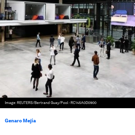
Image:
REUTERS/Bertrand Guay/Pool - RC145A0D0900
Genaro Mejía