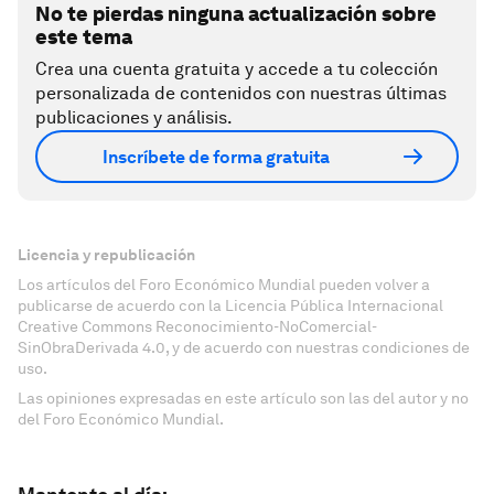
No te pierdas ninguna actualización sobre
este tema
Crea una cuenta gratuita y accede a tu colección
personalizada de contenidos con nuestras últimas
publicaciones y análisis.
Inscríbete de forma gratuita
Licencia y republicación
Los artículos del Foro Económico Mundial pueden volver a
publicarse de acuerdo con la Licencia Pública Internacional
Creative Commons Reconocimiento-NoComercial-
SinObraDerivada 4.0, y de acuerdo con nuestras condiciones de
uso.
Las opiniones expresadas en este artículo son las del autor y no
del Foro Económico Mundial.