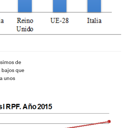
usimos de
s bajos que
ta unos