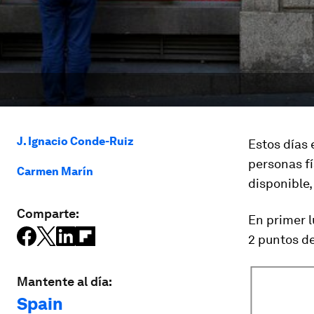
J. Ignacio Conde-Ruiz
Estos días
personas fí
Carmen Marín
disponible,
Comparte:
En primer 
2 puntos de
Mantente al día:
Spain