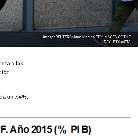
Image:
REUTERS/Juan Medina TPX IMAGES OF THE
DAY - RTX39FTA
nta a las
ción
da un 7,4%,