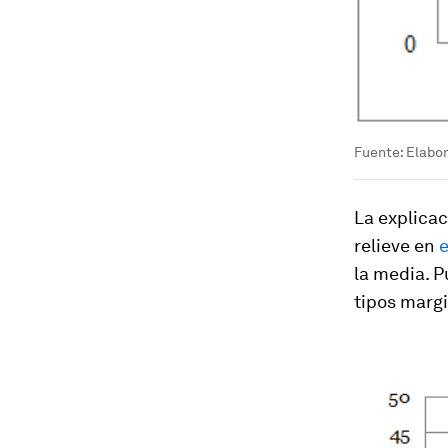
Fuente: Elabor
La explica
relieve en
e
la media. P
tipos marg