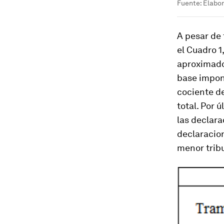
Fuente: Elabo
A pesar de
el Cuadro 1
aproximado 
base imponi
cociente de
total. Por 
las declar
declaracion
menor tribu