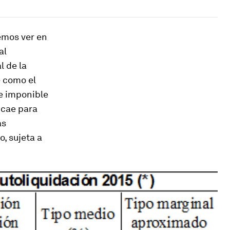
emos ver en
al
l de la
e como el
se imponible
 cae para
as
, sujeta a