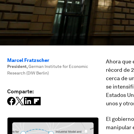
Marcel Fratzscher
Ahora que e
President
,
German Institute for Economic
récord de 2
Research (DIW Berlin)
cerca de u
se intensif
Comparte:
Estados Un
unos y otro
El gobiern
manipular e