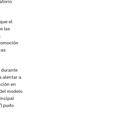
atorio
que el
e las
a
romoción
tas
o durante
 alentar a
ación en
 del modelo
incipal
) pudo