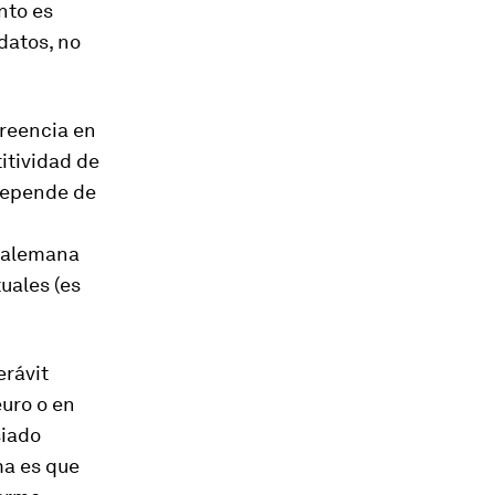
nto es
datos, no
creencia en
itividad de
 depende de
 alemana
uales (es
erávit
euro o en
siado
ma es que