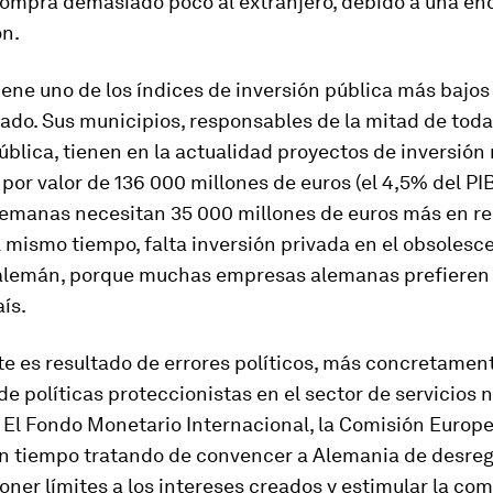
ompra demasiado poco al extranjero, debido a una e
ón.
ene uno de los índices de inversión pública más bajo
zado. Sus municipios, responsables de la mitad de toda
ública, tienen en la actualidad proyectos de inversión
por valor de 136 000 millones de euros (el 4,5% del PIB)
lemanas necesitan 35 000 millones de euros más en r
Al mismo tiempo, falta inversión privada en el obsolesc
 alemán, porque muchas empresas alemanas prefieren 
aís.
te es resultado de errores políticos, más concretament
de políticas proteccionistas en el sector de servicios 
 El Fondo Monetario Internacional, la Comisión Europe
n tiempo tratando de convencer a Alemania de desregu
poner límites a los intereses creados y estimular la co