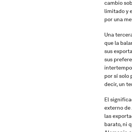
cambio sobr
limitado y 
por una met
Una tercera
que la bala
sus exporta
sus prefere
intertempo
por sí solo
decir, un t
El signific
externo de 
las export
barato, ni