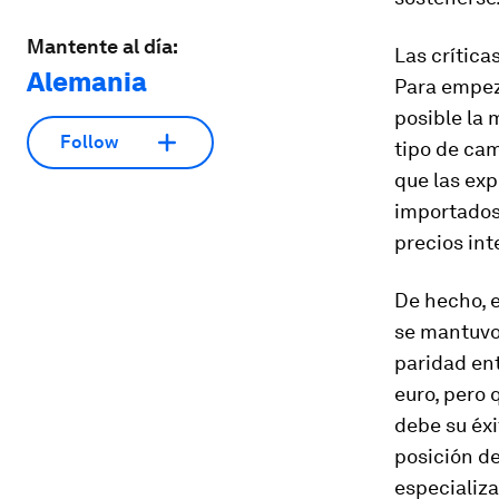
Mantente al día:
Las crítica
Alemania
Para empez
posible la 
Follow
tipo de cam
que las ex
importados,
precios in
De hecho, e
se mantuvo 
paridad entr
euro, pero 
debe su éxi
posición de
especializa