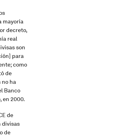
os
a mayoría
or decreto,
ía real
ivisas son
ión] para
mente; como
tó de
s no ha
 el Banco
, en 2000.
BCE de
 divisas
po de