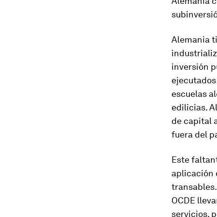
Alemania c
subinversi
Alemania ti
industriali
inversión p
ejecutados 
escuelas a
edilicias. 
de capital
fuera del p
Este faltan
aplicación 
transables.
OCDE lleva
servicios, 