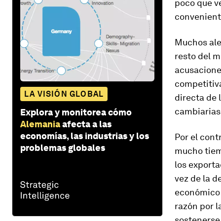
poco que ve
conveniente
Muchos ale
resto del m
acusacione
competitiv
LA VISIÓN GLOBAL
directa de 
cambiarias
Explora y monitorea cómo
Alemania
afecta a las
economías, las industrias y los
Por el cont
problemas globales
mucho tiem
los export
vez de la d
económico 
razón por l
sostenerse