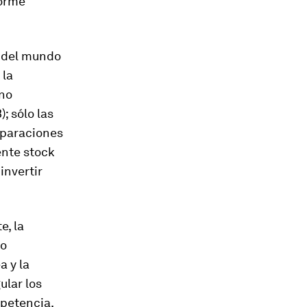
norme
s del mundo
 la
 no
; sólo las
eparaciones
ente stock
invertir
e, la
no
a y la
lar los
mpetencia.