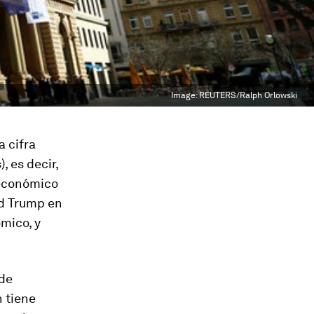
Image:
REUTERS/Ralph Orlowski
a cifra
, es decir,
 económico
ld Trump en
mico, y
 de
n tiene