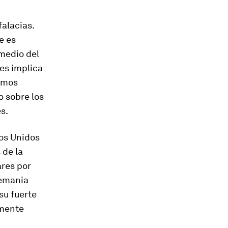
falacias.
e es
 medio del
les implica
sumos
o sobre los
s.
dos Unidos
 de la
ares por
lemania
su fuerte
amente