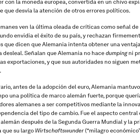
r con la moneda europea, convertida en un chivo expi
 que desvía la atención de otros errores políticos.
manes ven la última oleada de críticas como señal de 
undo envidia el éxito de su país, y rechazan firmement
s que dicen que Alemania intenta obtener una ventaj
a desleal. Señalan que Alemania no hace
dumping
ni p
las exportaciones, y que sus autoridades no siguen me
.
rario, antes de la adopción del euro, Alemania mantuv
po una política de marco alemán fuerte, porque quería
adores alemanes a ser competitivos mediante la innov
ependencia del tipo de cambio. Fue el aspecto central
alemán después de la Segunda Guerra Mundial y la pr
a que su largo
Wirtschaftswunder
(“milagro económico”
.