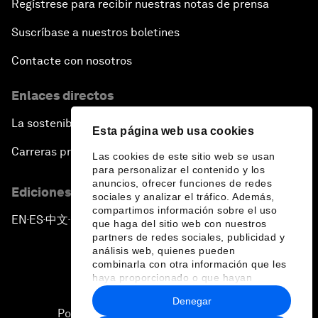
Regístrese para recibir nuestras notas de prensa
Suscríbase a nuestros boletines
Contacte con nosotros
Enlaces directos
La sostenibilidad en el Foro
Esta página web usa cookies
Carreras profesionales
Las cookies de este sitio web se usan
para personalizar el contenido y los
anuncios, ofrecer funciones de redes
Ediciones en otros idiomas
sociales y analizar el tráfico. Además,
compartimos información sobre el uso
EN
ES
中文
日本語
▪
▪
▪
que haga del sitio web con nuestros
partners de redes sociales, publicidad y
análisis web, quienes pueden
combinarla con otra información que les
haya proporcionado o que hayan
recopilado a partir del uso que haya
Denegar
hecho de sus servicios.
Política de privacidad y normas de uso