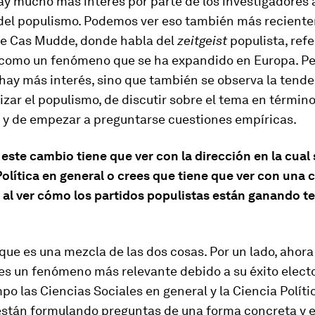
ay mucho más interés por parte de los investigadores 
el populismo. Podemos ver eso también más recient
 de Cas Mudde, donde habla del
zeitgeist
populista, refe
como un fenómeno que se ha expandido en Europa. Pe
hay más interés, sino que también se observa la tende
zar el populismo, de discutir sobre el tema en términ
 y de empezar a preguntarse cuestiones empíricas.
este cambio tiene que ver con la dirección en la cual
Política en general o crees que tiene que ver con una 
 al ver cómo los partidos populistas están ganando t
ue es una mezcla de las dos cosas. Por un lado, ahora
s un fenómeno más relevante debido a su éxito elector
o las Ciencias Sociales en general y la Ciencia Políti
 están formulando preguntas de una forma concreta y 