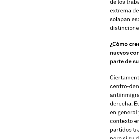
de los trab
extrema de
solapan es
distincion
¿Cómo cree
nuevos con
parte de su
Ciertamente
centro-der
antiinmigra
derecha. Es
en general 
contexto en
partidos tr
pero sí su 