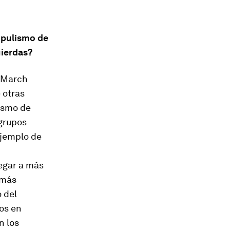
populismo de
uierdas?
. March
 otras
lismo de
 grupos
ejemplo de
egar a más
 más
o del
os en
n los