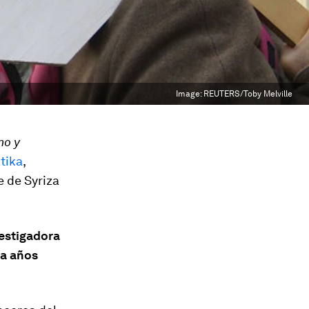
Image:
REUTERS/Toby Melville
no y
tika
,
e de Syriza
estigadora
ta años