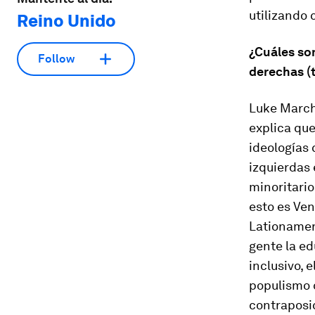
utilizando 
Reino Unido
¿Cuáles son
Follow
derechas (
Luke March
explica que
ideologías 
izquierdas 
minoritario
esto es Ven
Lationamer
gente la ed
inclusivo, 
populismo d
contraposic