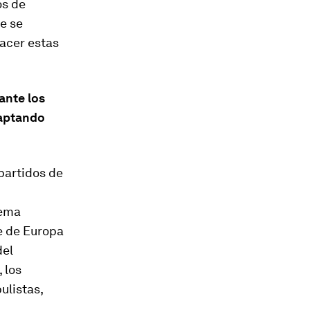
os de
e se
acer estas
ante los
daptando
partidos de
rema
e de Europa
del
 los
ulistas,