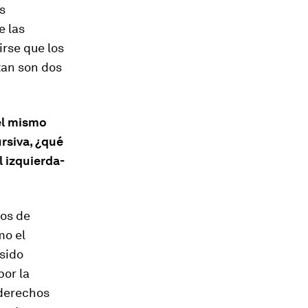
s
e las
irse que los
tan son dos
el mismo
rsiva, ¿qué
l izquierda-
los de
mo el
 sido
por la
 derechos