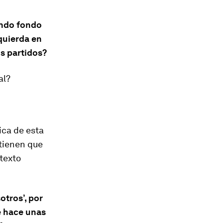
ando fondo
quierda en
s partidos?
al?
ca de esta
tienen que
texto
tros’, por
e hace unas