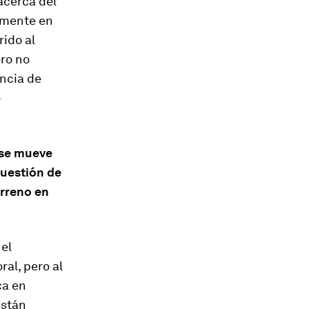
acerca del
emente en
rido al
ro no
ncia de
o
 se mueve
cuestión de
erreno en
 el
al, pero al
ca en
están