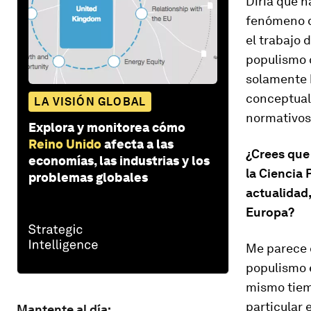
Diría que h
fenómeno d
el trabajo
populismo 
solamente 
conceptuali
LA VISIÓN GLOBAL
normativos
Explora y monitorea cómo
Reino Unido
afecta a las
¿Crees que 
economías, las industrias y los
la Ciencia 
problemas globales
actualidad,
Europa?
Me parece q
populismo e
mismo tiemp
particular
Mantente al día: