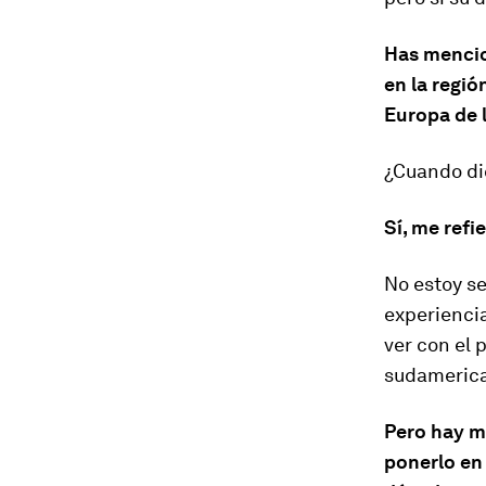
Has mencio
en la regió
Europa de 
¿Cuando dic
Sí, me refi
No estoy s
experienci
ver con el 
sudameric
Pero hay m
ponerlo en