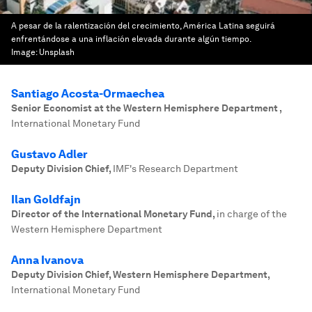
A pesar de la ralentización del crecimiento, América Latina seguirá
enfrentándose a una inflación elevada durante algún tiempo.
Image:
Unsplash
Santiago Acosta-Ormaechea
Senior Economist at the Western Hemisphere Department
,
International Monetary Fund
Gustavo Adler
Deputy Division Chief
,
IMF's Research Department
Ilan Goldfajn
Director of the International Monetary Fund
,
in charge of the
Western Hemisphere Department
Anna Ivanova
Deputy Division Chief, Western Hemisphere Department
,
International Monetary Fund