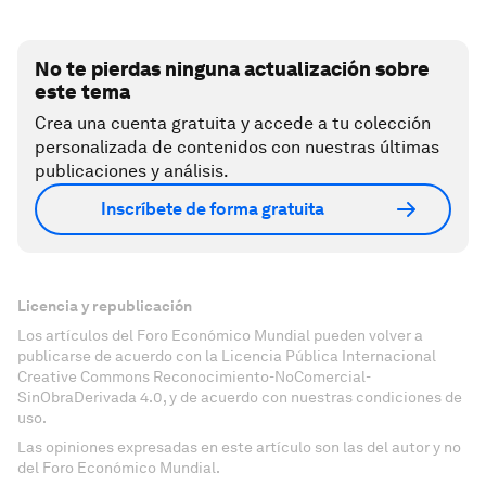
No te pierdas ninguna actualización sobre
este tema
Crea una cuenta gratuita y accede a tu colección
personalizada de contenidos con nuestras últimas
publicaciones y análisis.
Inscríbete de forma gratuita
Licencia y republicación
Los artículos del Foro Económico Mundial pueden volver a
publicarse de acuerdo con la Licencia Pública Internacional
Creative Commons Reconocimiento-NoComercial-
SinObraDerivada 4.0, y de acuerdo con nuestras condiciones de
uso.
Las opiniones expresadas en este artículo son las del autor y no
del Foro Económico Mundial.