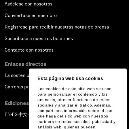
Asóciese con nosotros
Conviértase en miembro
Regístrese para recibir nuestras notas de prensa
Suscríbase a nuestros boletines
Contacte con nosotros
Enlaces directos
La sostenibilidad en el Foro
Esta página web usa cookies
Carreras profesionales
Las cookies de este sitio web se usan
para personalizar el contenido y los
anuncios, ofrecer funciones de redes
Ediciones en otros idiomas
sociales y analizar el tráfico. Además,
compartimos información sobre el uso
EN
ES
中文
日本語
▪
▪
▪
que haga del sitio web con nuestros
partners de redes sociales, publicidad y
análisis web, quienes pueden