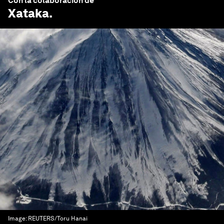
Con la colaboración de
Xataka
.
Image:
REUTERS/Toru Hanai