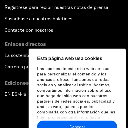
Regístrese para recibir nuestras notas de prensa
Suscríbase a nuestros boletines
Contacte con nosotros
Enlaces directos
La sostenibilidad en el Foro
Esta página web usa cookies
Carreras profesionales
Las cookies de este sitio web se usan
para personalizar el contenido y los
anuncios, ofrecer funciones de redes
Ediciones en otros idiomas
sociales y analizar el tráfico. Además,
compartimos información sobre el uso
EN
ES
中文
日本語
▪
▪
▪
que haga del sitio web con nuestros
partners de redes sociales, publicidad y
análisis web, quienes pueden
combinarla con otra información que les
haya proporcionado o que hayan
recopilado a partir del uso que haya
Denegar