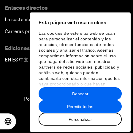
Enlaces directos
La sostenibilidad en el Foro
Esta página web usa cookies
Carreras profesionales
Las cookies de este sitio web se usan
para personalizar el contenido y los
anuncios, ofrecer funciones de redes
Ediciones en otros idiomas
sociales y analizar el tráfico. Además,
compartimos información sobre el uso
EN
ES
中文
日本語
▪
▪
▪
que haga del sitio web con nuestros
partners de redes sociales, publicidad y
análisis web, quienes pueden
combinarla con otra información que les
haya proporcionado o que hayan
recopilado a partir del uso que haya
Denegar
hecho de sus servicios.
Política de privacidad y normas de uso
Permitir todas
Sitemap
Personalizar
©
2026
Foro Económico Mundial
EN
ES
中文
日本語