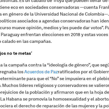
istintas. Es un caballo de Troya que pueden llenar de
 tiene eco en sociedades conservadoras —cuenta Frankl
a en género de la Universidad Nacional de Colombia—.
 políticos asociados a agendas conservadoras han iden
curso mueve opinión, medios y les puede dar votos”. 
 Paraguay enfrentan elecciones en 2018 y estas voces
o calado en las campañas.
jos no te metas’
ia
la campaña contra la “ideología de género”, que seg
regnaba los
Acuerdos de Paz
ratificados por el Gobiern
eterminante para que el “No” se impusiera en el plebis
 Muchos líderes religiosos y conservadores se valiero
rejuicios de la población y afirmaron que en la hoja de
 La Habana se promovía la homosexualidad y el aborto.
ociera el derecho de reparación de las mujeres y la p