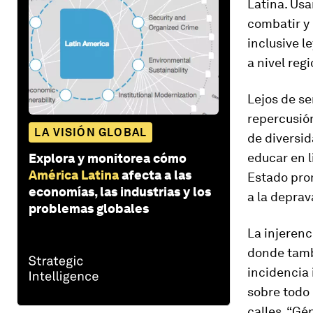
Latina. Usa
combatir y 
inclusive l
a nivel regi
Lejos de se
repercusió
LA VISIÓN GLOBAL
de diversid
educar en l
Explora y monitorea cómo
América Latina
afecta a las
Estado prom
economías, las industrias y los
a la deprav
problemas globales
La injerenc
donde tamb
incidencia 
sobre todo 
calles. “Gé