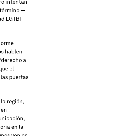
ro intentan
 término —
idad LGTBI—
enorme
os hablen
 “derecho a
que el
 las puertas
 la región,
nen
unicación,
oria en la
rupos ven en