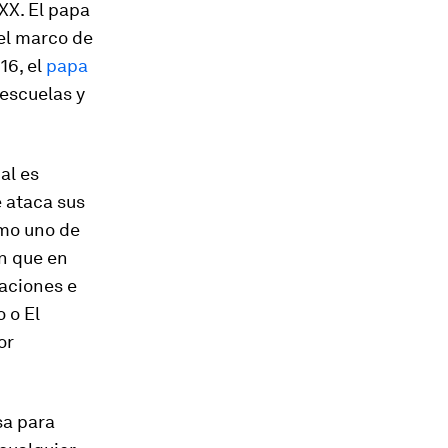
 XX. El papa
 el marco de
16, el
papa
 escuelas y
al es
 ataca sus
o uno de
n que en
aciones e
 o El
or
sa para