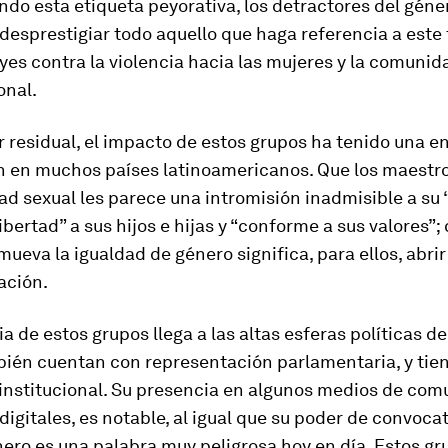
ndo esta etiqueta peyorativa, los detractores del géne
desprestigiar todo aquello que haga referencia a este
eyes contra la violencia hacia las mujeres y la comun
onal.
r residual, el impacto de estos grupos ha tenido una 
n en muchos países latinoamericanos. Que los maestr
ad sexual les parece una intromisión inadmisible a su
ibertad” a sus hijos e hijas y “conforme a sus valores”; 
ueva la igualdad de género significa, para ellos, abrir
ación.
ia de estos grupos llega a las altas esferas políticas de
ién cuentan con representación parlamentaria, y tie
institucional. Su presencia en algunos medios de com
digitales, es notable, al igual que su poder de convocat
nero es una palabra muy peligrosa hoy en día. Estos g