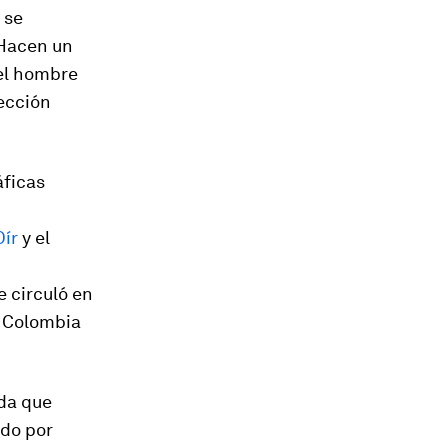
 se
 Hacen un
 el hombre
lección
áficas
Oír
y el
 circuló en
, Colombia
da que
ado por