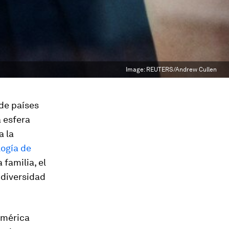
Image:
REUTERS/Andrew Cullen
 de países
 esfera
a la
logía de
 familia, el
 diversidad
América