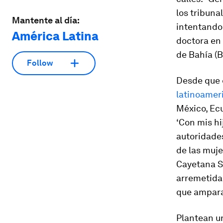
los tribuna
Mantente al día:
intentando 
América Latina
doctora en 
de Bahía (B
Follow
Desde que 
latinoameri
México, Ec
‘Con mis hi
autoridades
de las muj
Cayetana S
arremetida 
que ampara
Plantean u