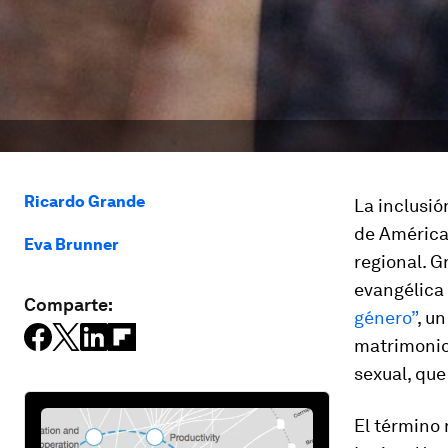
Ricardo Grande
La inclusió
de América
Eva Brunner
regional. G
evangélica 
Comparte:
género”
, u
matrimonio
sexual, que
El término 