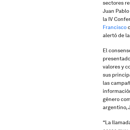
sectores re
Juan Pablo 
la IV Confe
Francisco
c
alertó de l
El consenso
presentado
valores y 
sus princi
las campañ
información
género com
argentino, 
“La llamada