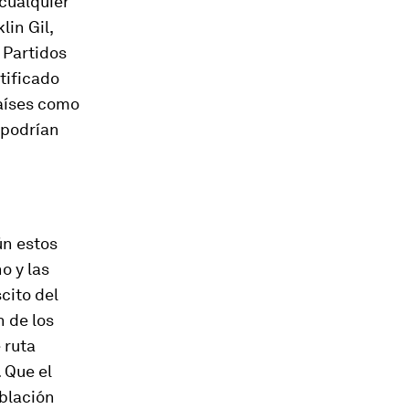
 cualquier
in Gil,
 Partidos
tificado
Países como
 podrían
ún estos
o y las
cito del
n de los
 ruta
 Que el
oblación