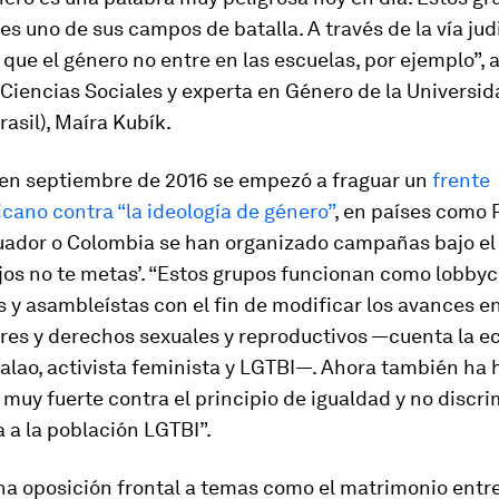
les uno de sus campos de batalla. A través de la vía jud
que el género no entre en las escuelas, por ejemplo”, a
Ciencias Sociales y experta en Género de la Universid
rasil), Maíra Kubík.
en septiembre de 2016 se empezó a fraguar un
frente
cano contra “la ideología de género”
, en países como 
uador o Colombia se han organizado campañas bajo el
jos no te metas’. “Estos grupos funcionan como
lobby
c
 y asambleístas con el fin de modificar los avances 
eres y derechos sexuales y reproductivos —cuenta la e
alao, activista feminista y LGTBI—. Ahora también ha 
muy fuerte contra el principio de igualdad y no discr
 a la población LGTBI”.
na oposición frontal a temas como el matrimonio entr