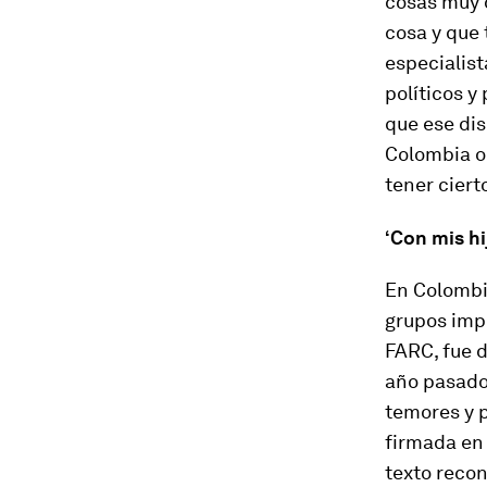
cosas muy d
cosa y que
especialist
políticos y
que ese dis
Colombia o
tener ciert
‘Con mis hi
En
Colomb
grupos imp
FARC, fue d
año pasado.
temores y p
firmada en
texto recon