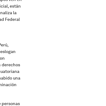
icial, están
naliza la
ad Federal
Perú,
 eslogan
on
en derechos
cuatoriana
habido una
iminación
e personas