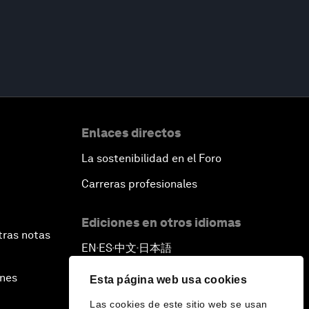
Enlaces directos
La sostenibilidad en el Foro
Carreras profesionales
Ediciones en otros idiomas
tras notas
EN
ES
中文
日本語
▪
▪
▪
ines
Esta página web usa cookies
Las cookies de este sitio web se usan