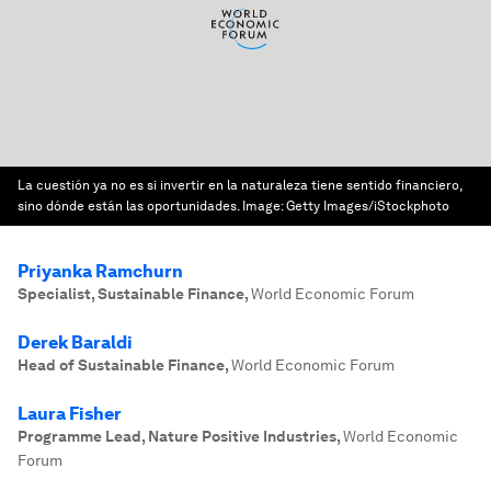
La cuestión ya no es si invertir en la naturaleza tiene sentido financiero,
sino dónde están las oportunidades.
Image:
Getty Images/iStockphoto
Priyanka Ramchurn
Specialist, Sustainable Finance
,
World Economic Forum
Derek Baraldi
Head of Sustainable Finance
,
World Economic Forum
Laura Fisher
Programme Lead, Nature Positive Industries
,
World Economic
Forum