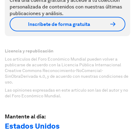
Crea una cuenta gratuita y accede a tu colección
personalizada de contenidos con nuestras últimas
publicaciones y análisis.
Inscríbete de forma gratuita
Licencia y republicación
Los artículos del Foro Económico Mundial pueden volver a
publicarse de acuerdo con la Licencia Pública Internacional
Creative Commons Reconocimiento-NoComercial-
SinObraDerivada 4.0, y de acuerdo con nuestras condiciones de
uso.
Las opiniones expresadas en este artículo son las del autor y no
del Foro Económico Mundial.
Mantente al día:
Estados Unidos