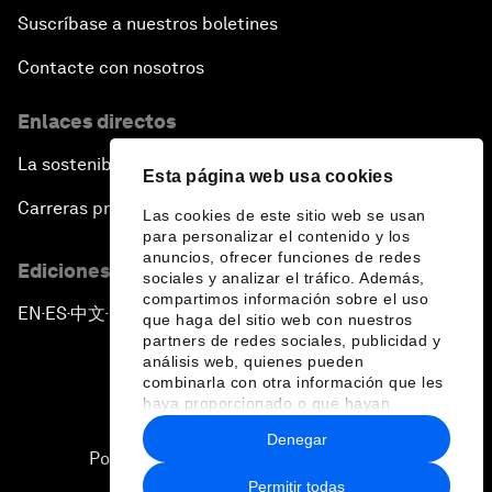
Suscríbase a nuestros boletines
Contacte con nosotros
Enlaces directos
La sostenibilidad en el Foro
Esta página web usa cookies
Carreras profesionales
Las cookies de este sitio web se usan
para personalizar el contenido y los
anuncios, ofrecer funciones de redes
Ediciones en otros idiomas
sociales y analizar el tráfico. Además,
compartimos información sobre el uso
EN
ES
中文
日本語
▪
▪
▪
que haga del sitio web con nuestros
partners de redes sociales, publicidad y
análisis web, quienes pueden
combinarla con otra información que les
haya proporcionado o que hayan
recopilado a partir del uso que haya
Denegar
hecho de sus servicios.
Política de privacidad y normas de uso
Permitir todas