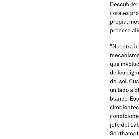
Descubrier
corales pro
propia, mo
proceso ali
”Nuestra i
mecanismo a
que involuc
de los pigm
del sol. Cu
un lado a o
blanco. Est
simbiontes.
condiciones
jefe del La
Southampt