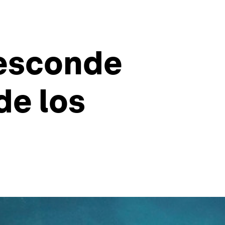
 esconde
de los