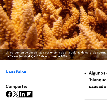
Un cardumen de peces nada por encima de una colonia de coral de cuerno de
de Cairns (Australia) el 25 de octubre de 2019.
Neus Palou
Algunos c
‘blanquea
Comparte:
causada 