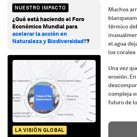
NUESTRO IMPACTO
Muchos arr
blanqueamie
¿Qué está haciendo el Foro
Económico Mundial para
térmico deb
acelerar la acción en
inusualmen
Naturaleza y Biodiversidad?
?
el agua dej
los corales
Una vez que
erosión. En
descompone
compleja e
futuro de l
LA VISIÓN GLOBAL