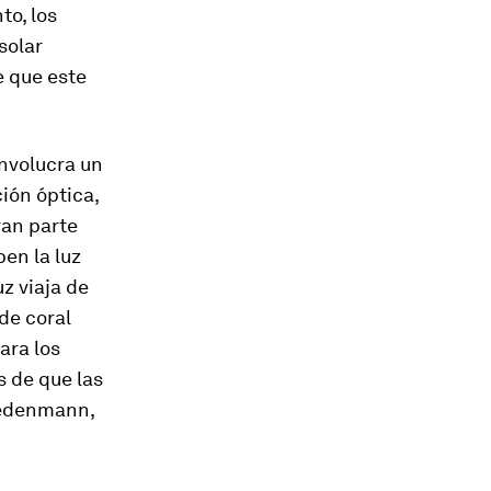
to, los
solar
e que este
nvolucra un
ión óptica,
ran parte
en la luz
uz viaja de
 de coral
ara los
s de que las
Wiedenmann,