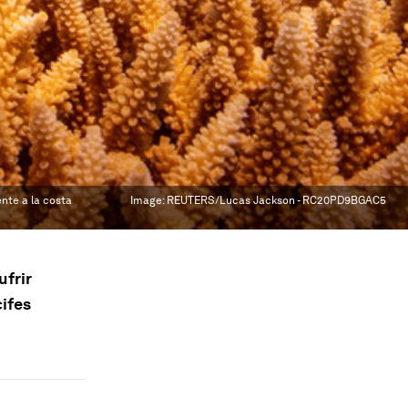
nte a la costa
Image:
REUTERS/Lucas Jackson - RC20PD9BGAC5
ufrir
cifes