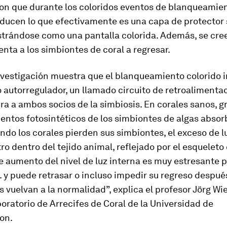
on que durante los coloridos eventos de blanqueamien
ducen lo que efectivamente es una capa de protector 
strándose como una pantalla colorida. Además, se cre
enta a los simbiontes de coral a regresar.
nvestigación muestra que el blanqueamiento colorido i
utorregulador, un llamado circuito de retroalimentac
ra a ambos socios de la simbiosis. En corales sanos, g
entos fotosintéticos de los simbiontes de algas absorb
ando los corales pierden sus simbiontes, el exceso de l
tro dentro del tejido animal, reflejado por el esqueleto
e aumento del nivel de luz interna es muy estresante p
 y puede retrasar o incluso impedir su regreso despué
 vuelvan a la normalidad”, explica el profesor Jörg 
boratorio de Arrecifes de Coral de la Universidad de
on.