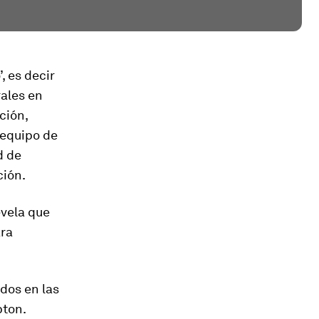
, es decir
rales en
ción,
 equipo de
d de
ción.
evela que
ara
dos en las
pton.