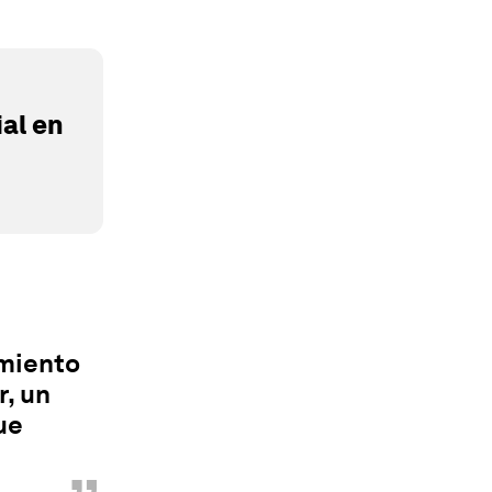
al en
amiento
, un
ue