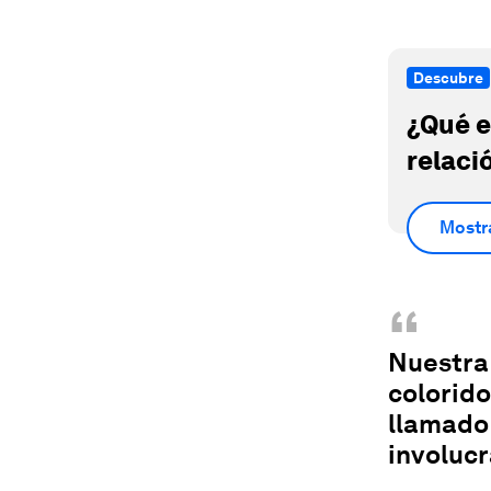
Descubre
¿Qué e
relaci
Mostr
“
Nuestra
colorid
llamado 
involucr