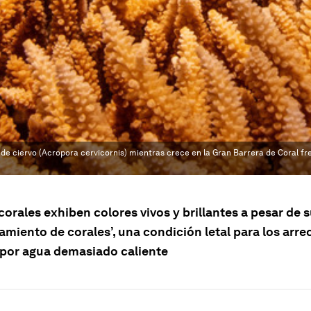
 ciervo (Acropora cervicornis) mientras crece en la Gran Barrera de Coral fre
orales exhiben colores vivos y brillantes a pesar de s
miento de corales’, una condición letal para los arre
por agua demasiado caliente