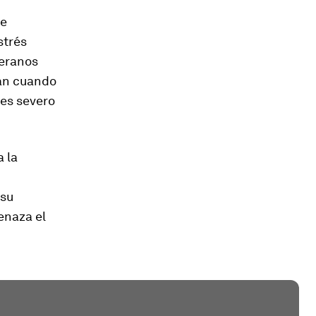
de
strés
veranos
ran cuando
 es severo
a la
 su
enaza el