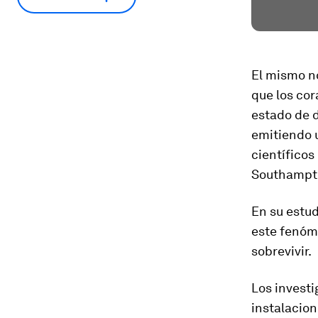
El mismo no
que los cor
estado de 
emitiendo u
científicos
Southampto
En su estud
este fenóm
sobrevivir.
Los investi
instalacion