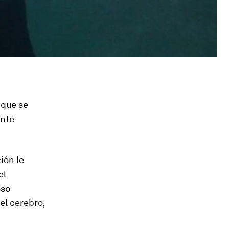
 que se
ente
ión le
el
oso
l cerebro,