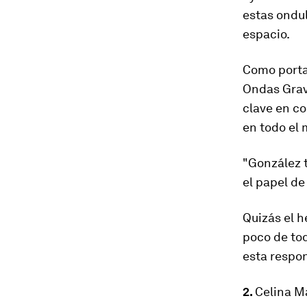
estas ondul
espacio.
Como porta
Ondas Grav
clave
en coo
en todo el
"González 
el papel de
Quizás el h
poco de tod
esta respo
2.
Celina Ma