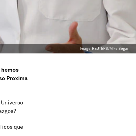
Image:
REUTERS/Mike Segar
s hemos
oso Proxima
 Universo
lazgos?
íficos que