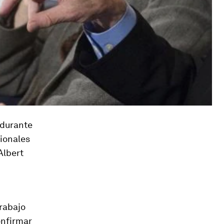
 durante
ionales
Albert
rabajo
onfirmar