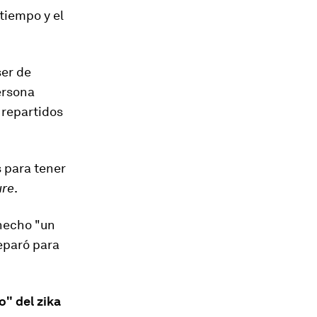
tiempo y el
ser de
ersona
 repartidos
 para tener
ure
.
 hecho "un
reparó para
o" del zika