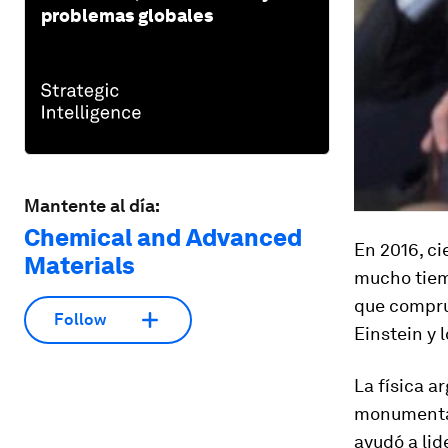
problemas globales
Mantente al día:
Chemical and Advanced
En 2016, c
Materials
mucho tiem
que comprue
Follow
Einstein y 
La física a
monumental
ayudó a lid