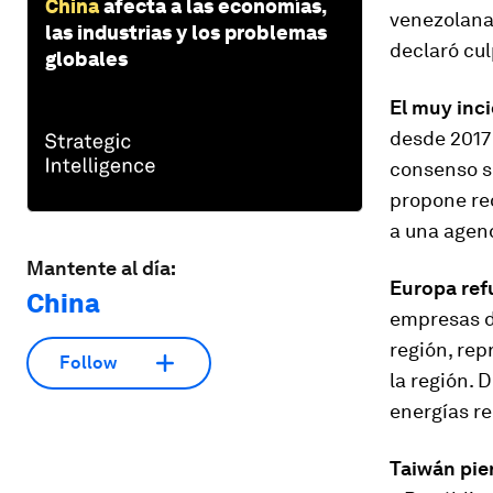
China
afecta a las economías,
venezolana.
las industrias y los problemas
declaró cul
globales
El muy inc
desde 2017 
consenso so
propone re
a una agend
Mantente al día:
Europa ref
China
empresas de
región, rep
Follow
la región. 
energías re
Taiwán pie