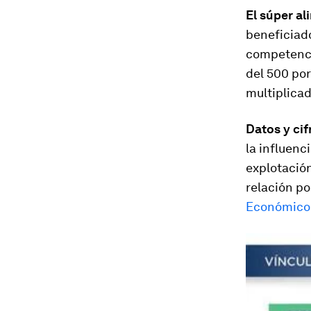
El súper a
beneficiado
competenci
del 500 por
multiplicad
Datos y cif
la influenc
explotación
relación po
Económico