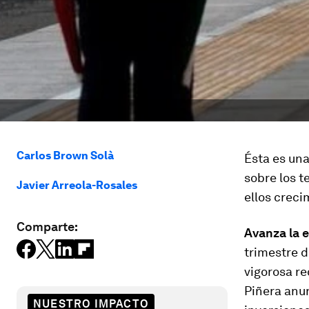
Carlos Brown Solà
Ésta es una
sobre los t
Javier Arreola-Rosales
ellos creci
Comparte:
Avanza la 
trimestre d
vigorosa re
Piñera anun
NUESTRO IMPACTO