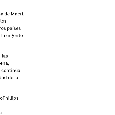
ma de Macri,
los
ros países
 la urgente
 las
dena,
al continúa
dad de la
oPhillips
a