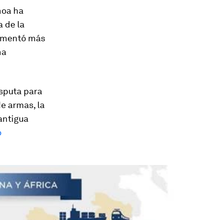
noa ha
 de la
aumentó más
ha
isputa para
de armas, la
 antigua
o