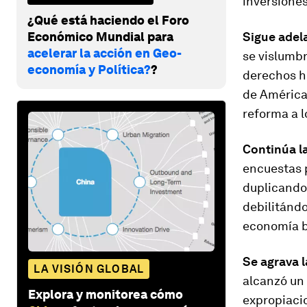
inversiones
¿Qué está haciendo el Foro
Económico Mundial para
Sigue adela
acelerar la acción en Geo-
se vislumbr
economía y Política?
?
derechos hu
de América 
reforma a l
Continúa la
encuestas p
duplicando 
debilitándo
economía br
Se agrava l
LA VISIÓN GLOBAL
alcanzó un 
Explora y monitorea cómo
expropiacio