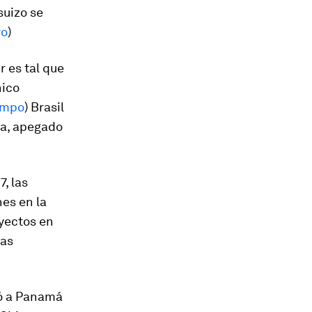
suizo se
ro
)
r es tal que
nico
empo
) Brasil
ca, apegado
7, las
es en la
oyectos en
las
ió a Panamá