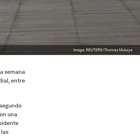
Image:
REUTERS/Thomas Mukoya
 la semana
ial, entre
l segundo
con una
esidente
 las