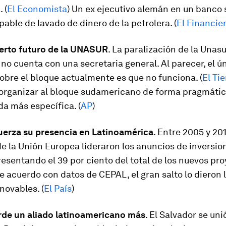
 (
El Economista
) Un ex ejecutivo alemán en un banco 
pable de lavado de dinero de la petrolera. (
El Financie
ierto futuro de la UNASUR
. La paralización de la Unasu
no cuenta con una secretaria general. Al parecer, el ú
bre el bloque actualmente es que no funciona. (
El Ti
organizar al bloque sudamericano de forma pragmáti
a más específica. (
AP
)
uerza su presencia en Latinoamérica
. Entre 2005 y 201
 la Unión Europea lideraron los anuncios de inversion
resentando el 39 por ciento del total de los nuevos pr
De acuerdo con datos de CEPAL, el gran salto lo dieron 
novables. (
El País
)
rde un aliado latinoamericano más
. El Salvador se un