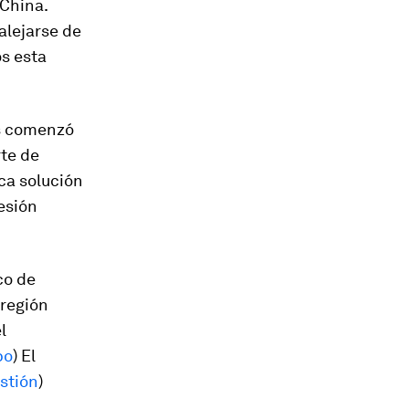
 China.
alejarse de
s esta
s comenzó
te de
ica solución
esión
co de
 región
l
po
) El
stión
)