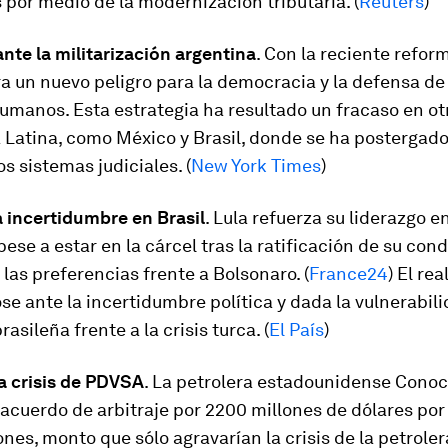
 por medio de la modernización tributaria. (
Reuters
)
nte la militarización argentina
. Con la reciente refor
a un nuevo peligro para la democracia y la defensa de 
manos. Esta estrategia ha resultado un fracaso en ot
Latina, como México y Brasil, donde se ha postergado
os sistemas judiciales. (
New York Times
)
 incertidumbre en Brasil
. Lula refuerza su liderazgo en
ese a estar en la cárcel tras la ratificación de su con
las preferencias frente a Bolsonaro. (
France24
) El re
se ante la incertidumbre política y dada la vulnerabili
asileña frente a la crisis turca. (
El País
)
a crisis de PDVSA
. La petrolera estadounidense Conoc
acuerdo de arbitraje por 2200 millones de dólares por
nes, monto que sólo agravarían la crisis de la petroler