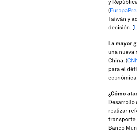
y Repúblic
(
EuropaPre
Taiwán y a
decisión. (
L
La mayor g
una nueva 
China. (
CNN
para el déf
económica m
¿Cómo atac
Desarrollo 
realizar re
transporte 
Banco Mund