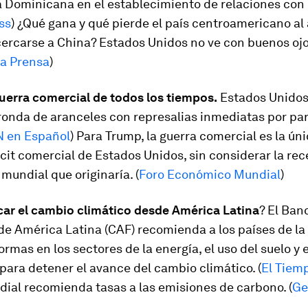
a Dominicana en el establecimiento de relaciones con
ss
) ¿Qué gana y qué pierde el país centroamericano al 
cercarse a China? Estados Unidos no ve con buenos ojo
a Prensa
)
uerra comercial de todos los tiempos.
Estados Unido
ronda de aranceles con represalias inmediatas por par
 en Español
) Para Trump, la guerra comercial es la ún
icit comercial de Estados Unidos, sin considerar la rec
undial que originaría. (
Foro Económico Mundial
)
ar el cambio climático desde América Latina
? El Ban
de América Latina (CAF) recomienda a los países de la
formas en los sectores de la energía, el uso del suelo y e
para detener el avance del cambio climático. (
El Tiem
ial recomienda tasas a las emisiones de carbono. (
Ge