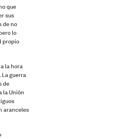
ino que
er sus
s de no
pero lo
l propio
a la hora
. La guerra
s de
a la Unión
tiguos
en aranceles
o