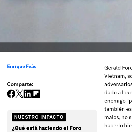
Enrique Feás
Gerald Ford
Vietnam, so
Comparte:
adversario
dado a los 
enemigo “po
también es
malos, no s
NUESTRO IMPACTO
hacerlo bie
¿Qué está haciendo el Foro