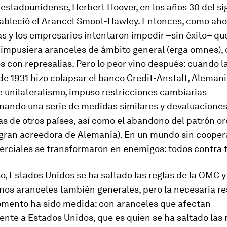
estadounidense, Herbert Hoover, en los años 30 del sig
ableció el Arancel Smoot-Hawley. Entonces, como ahor
 y los empresarios intentaron impedir –sin éxito– que
 impusiera aranceles de ámbito general (
erga omnes
),
 con represalias. Pero lo peor vino después: cuando la
de 1931 hizo colapsar el banco Credit-Anstalt, Alemani
 unilateralismo, impuso restricciones cambiarias
ando una serie de medidas similares y devaluacione
s de otros países, así como el abandono del patrón or
(gran acreedora de Alemania). En un mundo sin coopera
erciales se transformaron en enemigos: todos contra 
o, Estados Unidos se ha saltado las reglas de la OMC y
nos aranceles también generales, pero la necesaria r
omento ha sido medida: con aranceles que afectan
nte a Estados Unidos, que es quien se ha saltado las r