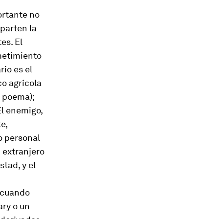
ortante no
mparten la
es. El
ometimiento
rio es el
co agrícola
n poema);
 El enemigo,
e,
go personal
 extranjero
stad, y el
s cuando
ary
o un