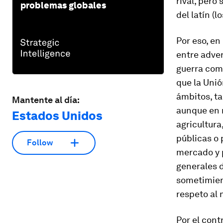
rival
, pero 
problemas globales
del latín (l
Por eso, en
entre adver
guerra come
que la Uni
ámbitos, ta
Mantente al día:
aunque en 
Estados Unidos
agricultura
públicas o 
Follow
mercado y p
generales d
sometimient
respeto al 
Por el cont