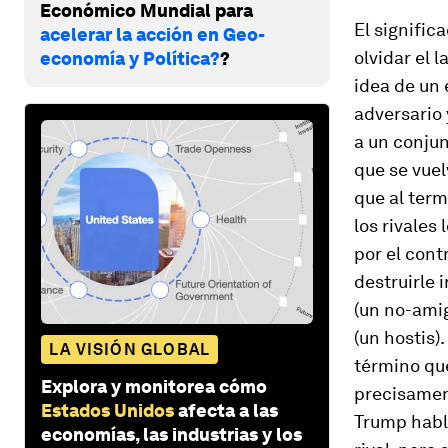
Económico Mundial para
El signific
acelerar la acción en Geo-
olvidar el 
economía y Política?
?
idea de un 
adversario 
a un conjun
que se vue
que al term
los rivales
por el cont
destruirle 
(un no-ami
(un
hostis
)
LA VISIÓN GLOBAL
término que
Explora y monitorea cómo
precisamen
Estados Unidos
afecta a las
Trump habl
economías, las industrias y los