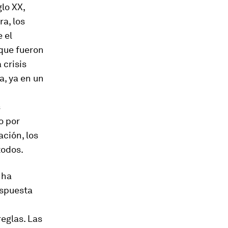
lo XX,
a, los
 el
 que fueron
 crisis
a, ya en un
s
o por
ción, los
todos.
 ha
espuesta
eglas. Las