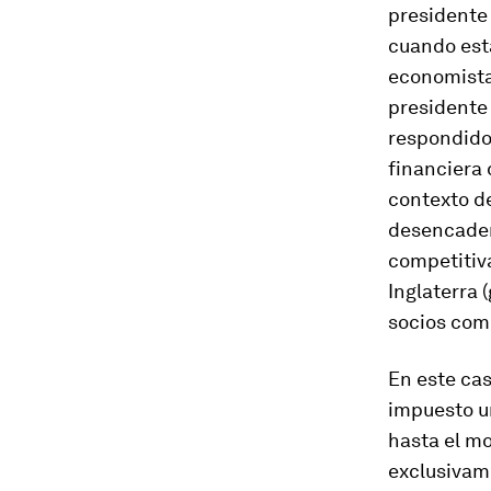
presidente 
cuando est
economistas
presidente
respondidos
financiera 
contexto de
desencaden
competitiva
Inglaterra 
socios com
En este cas
impuesto u
hasta el m
exclusivame