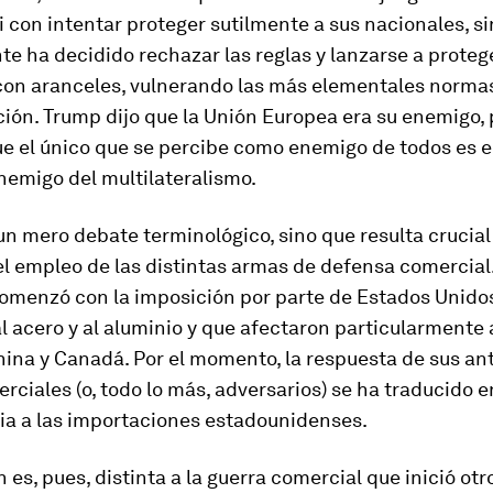
i con intentar proteger sutilmente a sus nacionales, s
e ha decidido rechazar las reglas y lanzarse a proteg
on aranceles, vulnerando las más elementales norma
ión. Trump dijo que la Unión Europea era su enemigo, 
ue el único que se percibe como enemigo de todos es e
nemigo del multilateralismo.
un mero debate terminológico, sino que resulta crucial 
el empleo de las
distintas armas de defensa comercial
omenzó con la imposición por parte de Estados Unido
l acero y al aluminio y que afectaron particularmente 
ina y Canadá. Por el momento, la respuesta de sus an
rciales (o, todo lo más, adversarios) se ha traducido 
lia a las importaciones estadounidenses.
n es, pues, distinta a la guerra comercial que inició otr