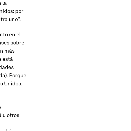
 la
nidos: por
tra uno”.
nto en el
nses sobre
ón más
e está
idades
da). Porque
s Unidos,
e
 u otros