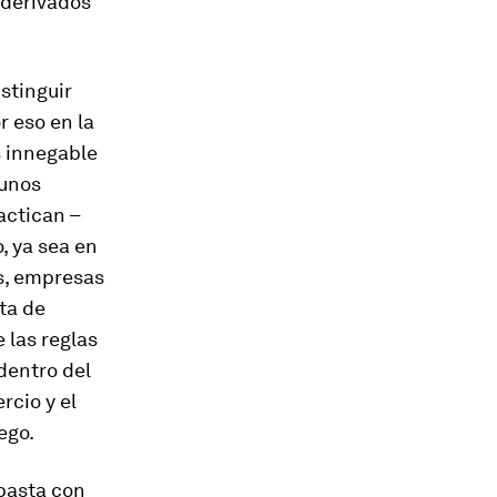
s derivados
istinguir
r eso en la
s innegable
gunos
actican –
, ya sea en
os, empresas
ta de
 las reglas
 dentro del
rcio y el
ego.
 basta con