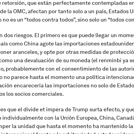
 retorsión, que están perfectamente contempladas en
 de la OMC, afectan por tanto solo a un país, Estados U
no es un “todos contra todos”, sino solo un “todos con
en
dos riesgos
. El primero es que puede llegar un mome
país como China agote las importaciones estadounide
oner aranceles, y opte por otras
medidas de protecci
 como una devaluación de su moneda (el renminbi ya s
o, probablemente con el consentimiento de las autor
o no parece hasta el momento una política intenciona
ación encarecería las importaciones no solo de Estado
os los socios comerciales.
 es que el
divide et impera
de Trump surta efecto, y qu
 individualmente con la Unión Europea, China, Canadá
mper la unidad
que hasta el momento ha mantenido la