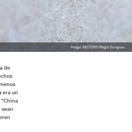
Image:
REUTERS/Regis Duvignau
ra de
muchos
 menos
a era un
: “China
e sean
ieren