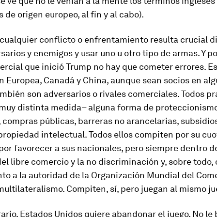
se ve que no le venían a la mente los términos inglese
os de origen europeo, al fin y al cabo).
 cualquier conflicto o enfrentamiento resulta crucial d
sarios y enemigos y usar uno u otro tipo de armas. Y po
rcial que inició Trump no hay que cometer errores. E
ón Europea, Canadá y China, aunque sean socios en al
mbién son adversarios o rivales comerciales. Todos pr
muy distinta medida– alguna forma de proteccionismo
, compras públicas, barreras no arancelarias, subsidi
propiedad intelectual. Todos ellos compiten por su cuo
or favorecer a sus nacionales, pero siempre dentro de
el libre comercio y la no discriminación y, sobre todo,
o a la autoridad de la Organización Mundial del Come
multilateralismo. Compiten, sí, pero juegan al mismo ju
rario, Estados Unidos quiere abandonar el juego. No le