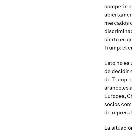
competir, n
abiertament
mercados c
discriminac
cierto es q
Trump: el e
Esto no es 
de decidir 
de Trump c
aranceles a
Europea, Ch
socios come
de represa
La situació