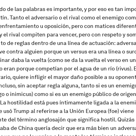
ado de las palabras es importante, y por eso es tan imp
latín. Tanto el adversario o el rival como el enemigo co
enfrentamiento u oposición, pero con matices diferent
y el rival compiten para vencer, pero con respeto y s
to de reglas dentro de una línea de actuación: adversa
lve contra alguien porque un
versus
era una línea o sur
inar daba la vuelta (como se da la vuelta el verso en u
 lo eran porque competían por el agua de un río (
rivus
).
rario, quiere infligir el mayor daño posible a su oponent
incluso, sin aceptar regla alguna, tanto si es un enemi
go o
inimicus
) como si es un enemigo público de origen
. La hostilidad está pues íntimamente ligada a la enemi
 usó Trump al referirse a la Unión Europea (
foe
) viene
te del término anglosajón que significa
hostil
. Quizá
aba de China quería decir que era más bien un
advers