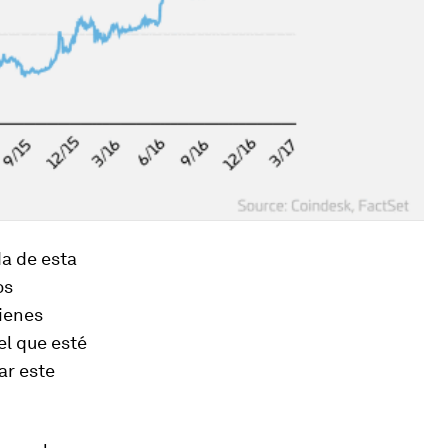
da de esta
os
uienes
el que esté
ar este