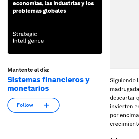
economías, las industrias y los
problemas globales
Mantente al día:
Sistemas financieros y
Siguiendo l
monetarios
madrugada 
descartar q
Follow
invierten e
por encima 
crecimient