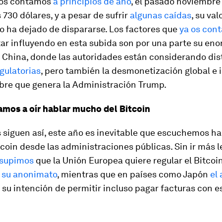
 os contamos
a principios de año
, el pasado noviembre 
 730 dólares, y a pesar de sufrir
algunas caídas
, su va
o ha dejado de dispararse. Los factores que
ya os con
ar influyendo en esta subida son por una parte su en
 China, donde las autoridades están considerando dis
egulatorias
, pero también la desmonetización global e i
bre que genera la Administración Trump.
amos a oír hablar mucho del Bitcoin
s siguen así, este año es inevitable que escuchemos h
tcoin desde las administraciones públicas. Sin ir más l
supimos
que la Unión Europea quiere regular el Bitcoin
 su anonimato
, mientras que en países como Japón
el
su intención de permitir incluso pagar facturas con e