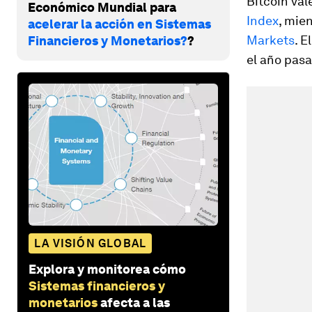
Bitcoin val
Económico Mundial para
Index
, mie
acelerar la acción en Sistemas
Markets
. E
Financieros y Monetarios?
?
el año pasa
LA VISIÓN GLOBAL
Explora y monitorea cómo
Sistemas financieros y
monetarios
afecta a las