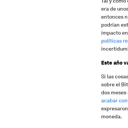
Tal y como
era de unos
entonces n
podrían est
impacto en
políticas r
incertidum
Este año v
Si las cosa
sobre el Bi
dos meses
acabar con
expresaron 
moneda.