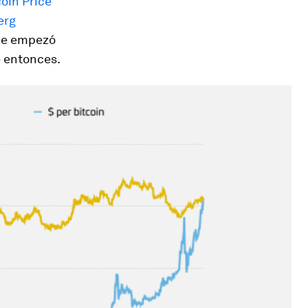
oin Price
erg
que empezó
e entonces.