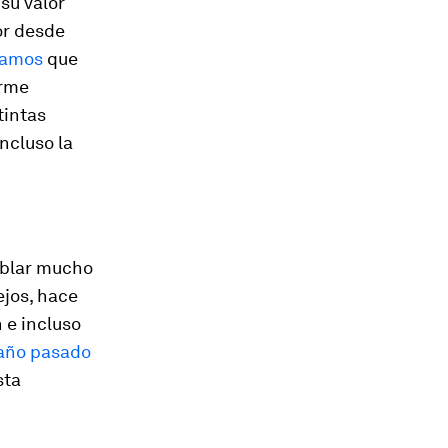
su valor
lor desde
tamos
que
orme
tintas
ncluso la
ablar mucho
ejos, hace
 e incluso
 año pasado
sta