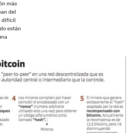
ión más
pan del
difícil
ado están
una