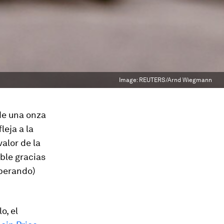
Image:
REUTERS/Arnd Wiegmann
 de una onza
leja a la
alor de la
ible gracias
uperando)
o, el