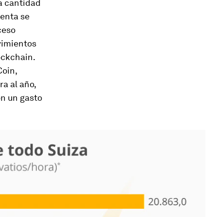
a cantidad
venta se
ceso
ovimientos
ockchain.
Coin,
ra al año,
on un gasto