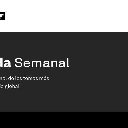
da
Semanal
nal de los temas más
a global