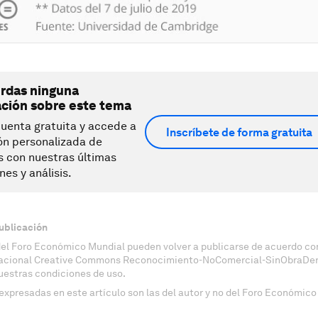
erdas ninguna
ación sobre este tema
uenta gratuita y accede a
Inscríbete de forma gratuita
ón personalizada de
s con nuestras últimas
nes y análisis.
ublicación
del Foro Económico Mundial pueden volver a publicarse de acuerdo con
nacional Creative Commons Reconocimiento-NoComercial-SinObraDeri
uestras condiciones de uso.
expresadas en este artículo son las del autor y no del Foro Económico