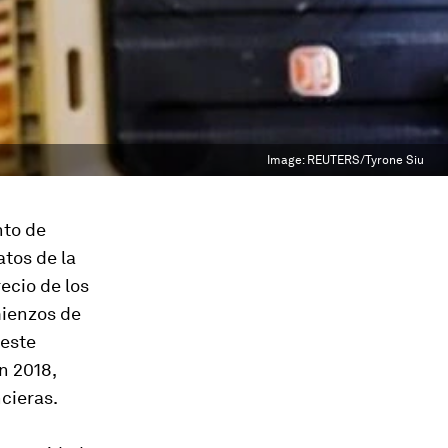
Image:
REUTERS/Tyrone Siu
nto de
tos de la
recio de los
mienzos de
 este
n 2018,
cieras.