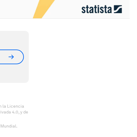
 la Licencia
vada 4.0, y de
 Mundial.