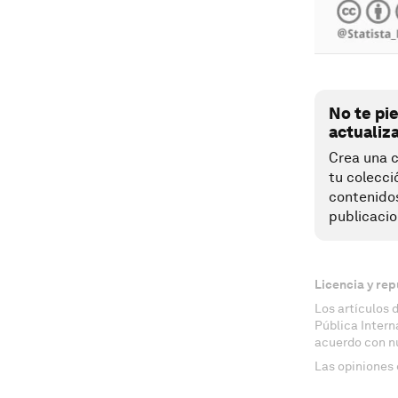
No te pi
actualiz
Crea una c
tu colecci
contenido
publicacio
Licencia y rep
Los artículos 
Pública Inter
acuerdo con n
Las opiniones 