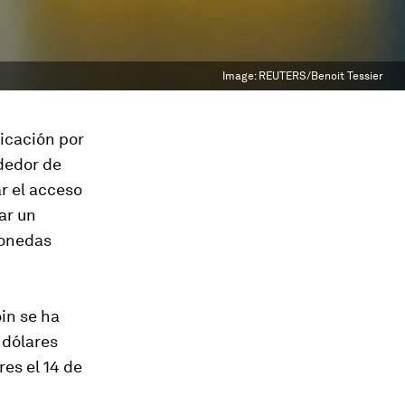
Image:
REUTERS/Benoit Tessier
nicación por
dedor de
r el acceso
ar un
monedas
oin se ha
 dólares
es el 14 de