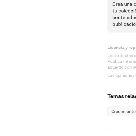
Crea una c
tu colecci
contenido
publicacio
Licencia y rep
Los artículos 
Pública Inter
acuerdo con n
Las opiniones 
Temas rela
Crecimient