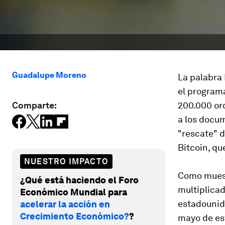
Guadalupe Moreno
La palabra 
el program
Comparte:
200.000 or
a los docum
"rescate" 
Bitcoin, qu
NUESTRO IMPACTO
Como muestr
¿Qué está haciendo el Foro
multiplicad
Económico Mundial para
estadounid
acelerar la acción en
Crecimiento Económico?
?
mayo de es