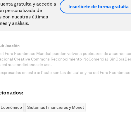
uenta gratuita y accede a
Inscríbete de forma gratuita
ón personalizada de
s con nuestras últimas
nes y análisis.
ublicación
del Foro Económico Mundial pueden volver a publicarse de acuerdo con
nacional Creative Commons Reconocimiento-NoComercial-SinObraDeri
uestras condiciones de uso.
expresadas en este artículo son las del autor y no del Foro Económico
cionados:
o Económico
Sistemas Financieros y Monetarios