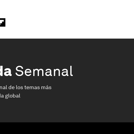
da
Semanal
nal de los temas más
a global