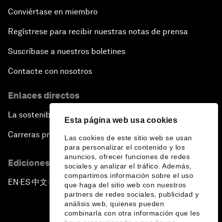
Conviértase en miembro
Regístrese para recibir nuestras notas de prensa
Suscríbase a nuestros boletines
Contacte con nosotros
Enlaces directos
La sostenibilidad en el Foro
Esta página web usa cookies
Carreras profesionales
Las cookies de este sitio web se usan
para personalizar el contenido y los
anuncios, ofrecer funciones de redes
Ediciones en otros idiomas
sociales y analizar el tráfico. Además,
compartimos información sobre el uso
EN
ES
中文
日本語
▪
▪
▪
que haga del sitio web con nuestros
partners de redes sociales, publicidad y
análisis web, quienes pueden
combinarla con otra información que les