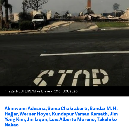
Image:
REUTERS/Mike Blake - RC16FBCC9E20
Akinwumi Adesina, Suma Chakrabarti, Bandar M. H.
Hajjar, Werner Hoyer, Kundapur Vaman Kamath, Jim
Yong Kim, Jin Liqun, Luis Alberto Moreno, Takehiko
Nakao