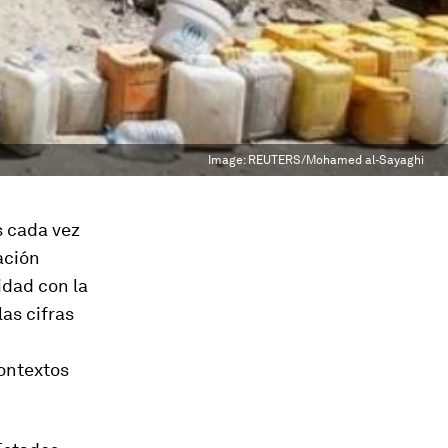
Image:
REUTERS/Mohamed al-Sayaghi
s cada vez
ación
idad con la
las cifras
ontextos