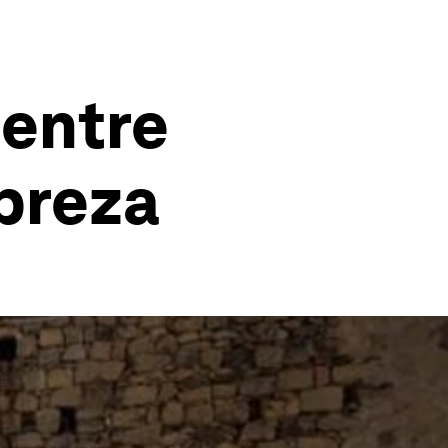
 entre
breza