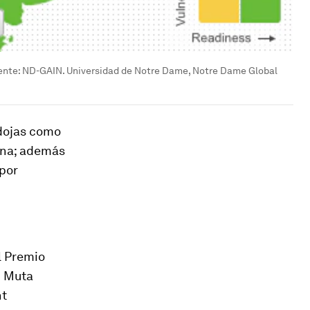
Fuente: ND-GAIN. Universidad de Notre Dame, Notre Dame Global
adojas como
cana; además
 por
l Premio
i Muta
nt