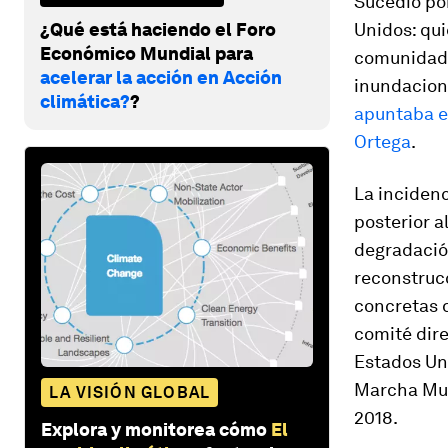
Sucedió por
¿Qué está haciendo el Foro
Unidos: qu
Económico Mundial para
comunidade
acelerar la acción en Acción
inundacione
climática?
?
apuntaba el
Ortega
.
La incidenc
posterior a
degradació
reconstrucc
concretas 
comité dire
Estados Uni
Marcha Mun
LA VISIÓN GLOBAL
2018.
Explora y monitorea cómo
El