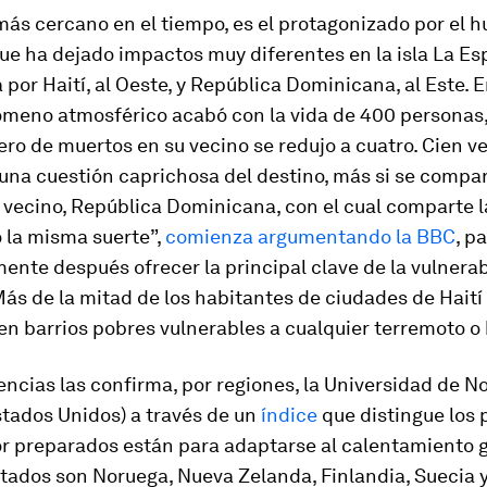
más cercano en el tiempo, es el protagonizado por el 
e ha dejado impactos muy diferentes en la isla La Es
por Haití, al Oeste, y República Dominicana, al Este. E
nómeno atmosférico acabó con la vida de 400 personas
ro de muertos en su vecino se redujo a cuatro. Cien 
una cuestión caprichosa del destino, más si se compar
s vecino, República Dominicana, con el cual comparte 
o la misma suerte”,
comienza argumentando la BBC
, p
nte después ofrecer la principal clave de la vulnerab
Más de la mitad de los habitantes de ciudades de Haití
n barrios pobres vulnerables a cualquier terremoto o
encias las confirma, por regiones, la Universidad de 
stados Unidos) a través de un
índice
que distingue los 
r preparados están para adaptarse al calentamiento g
ados son Noruega, Nueva Zelanda, Finlandia, Suecia y