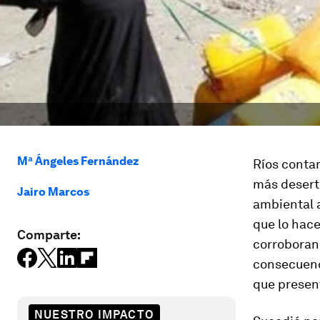
Mª Ángeles Fernández
Ríos contam
más desert
Jairo Marcos
ambiental a
que lo hace
Comparte:
corroboran 
consecuenc
que present
NUESTRO IMPACTO