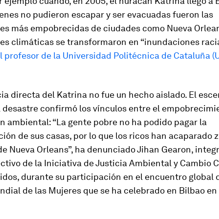
 ejemplo cuando, en 2005, el huracán Katrina llegó a 
ienes no pudieron escapar y ser evacuadas fueron las
s más empobrecidas de ciudades como Nueva Orlean
s climáticas se transformaron en “inundaciones racia
 profesor de la Universidad Politécnica de Cataluña (
ia directa del Katrina no fue un hecho aislado. El esce
l desastre confirmó los vínculos entre el empobrecimie
n ambiental: “La gente pobre no ha podido pagar la
ión de sus casas, por lo que los ricos han acaparado 
de Nueva Orleans”, ha denunciado Jihan Gearon, integ
ctivo de la Iniciativa de Justicia Ambiental y Cambio 
dos, durante su participación en el encuentro global d
dial de las Mujeres que se ha celebrado en Bilbao en