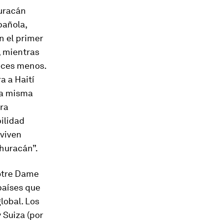
huracán
pañola,
n el primer
, mientras
veces menos.
a a Haití
la misma
ara
ilidad
 viven
 huracán”.
Notre Dame
países que
lobal. Los
 Suiza (por