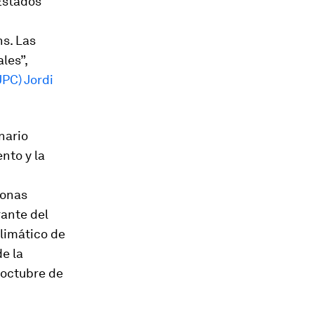
Estados
s. Las
les”,
UPC) Jordi
nario
nto y la
zonas
rante del
Climático de
e la
 octubre de