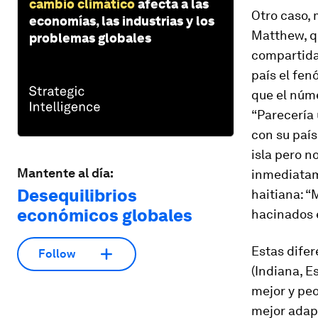
cambio climático
afecta a las
Otro caso, 
economías, las industrias y los
Matthew, qu
problemas globales
compartida 
país el fe
que el núme
“Parecería 
con su paí
isla pero n
Mantente al día:
inmediatame
Desequilibrios
haitiana: “
económicos globales
hacinados e
Estas difer
Follow
(Indiana, E
mejor y peo
mejor adapt