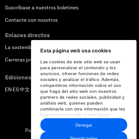
Suscríbase a nuestros boletines
Contacte con nosotros
Enlaces directos
La sostenibilidad en el Foro
Esta página web usa cookies
Carreras profesionales
Las cookies de este sitio web se usan
para personalizar el contenido y los
anuncios, ofrecer funciones de redes
Ediciones en otros idiomas
sociales y analizar el tráfico. Además,
compartimos información sobre el uso
EN
ES
中文
日本語
▪
▪
▪
que haga del sitio web con nuestros
partners de redes sociales, publicidad y
análisis web, quienes pueden
combinarla con otra información que les
haya proporcionado o que hayan
recopilado a partir del uso que haya
Denegar
hecho de sus servicios.
Política de privacidad y normas de uso
Permitir todas