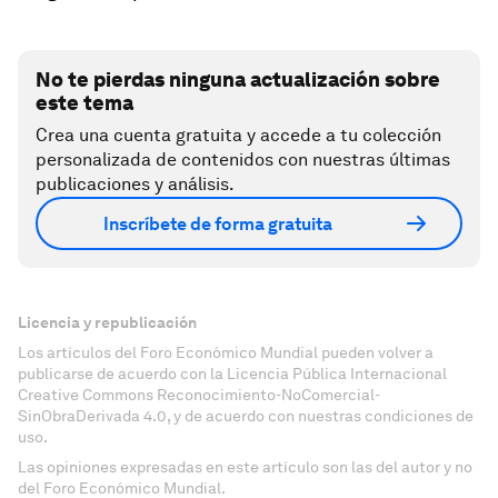
No te pierdas ninguna actualización sobre
este tema
Crea una cuenta gratuita y accede a tu colección
personalizada de contenidos con nuestras últimas
publicaciones y análisis.
Inscríbete de forma gratuita
Licencia y republicación
Los artículos del Foro Económico Mundial pueden volver a
publicarse de acuerdo con la Licencia Pública Internacional
Creative Commons Reconocimiento-NoComercial-
SinObraDerivada 4.0, y de acuerdo con nuestras condiciones de
uso.
Las opiniones expresadas en este artículo son las del autor y no
del Foro Económico Mundial.