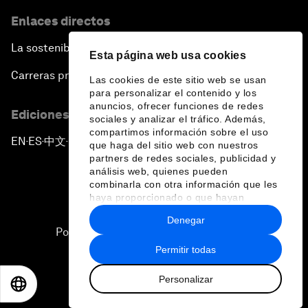
Enlaces directos
La sostenibilidad en el Foro
Esta página web usa cookies
Carreras profesionales
Las cookies de este sitio web se usan
para personalizar el contenido y los
anuncios, ofrecer funciones de redes
Ediciones en otros idiomas
sociales y analizar el tráfico. Además,
compartimos información sobre el uso
EN
ES
中文
日本語
▪
▪
▪
que haga del sitio web con nuestros
partners de redes sociales, publicidad y
análisis web, quienes pueden
combinarla con otra información que les
haya proporcionado o que hayan
recopilado a partir del uso que haya
Denegar
hecho de sus servicios.
Política de privacidad y normas de uso
Permitir todas
Sitemap
Personalizar
©
2026
Foro Económico Mundial
EN
ES
中文
日本語